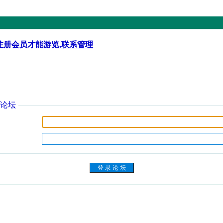
注册会员才能游览,
联系管理
论坛