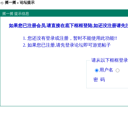
摇一摇
» 论坛提示
摇一摇 提示信息
如果您已注册会员,请直接在底下框框登陆,如还没注册请先
您还没有登录或注册，暂时不能使用此功能!!
如果您已注册,请先登录论坛即可游览帖子
请从以下框框登录
用户名
密 码