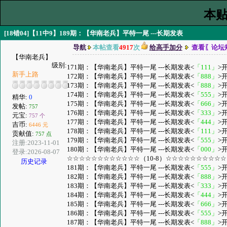
本贴
[18错04]【11中9】189期：【华南老兵】平特一尾 ---长期发表
导航
本帖查看
4917
次
给高手加分
查看〖论坛
【华南老兵】
级别:
171期：【华南老兵】平特一尾 ---长期发表<
「111」
>
新手上路
172期：【华南老兵】平特一尾 ---长期发表<
「888」
>开
173期：【华南老兵】平特一尾 ---长期发表<
「888」
>
174期：【华南老兵】平特一尾 ---长期发表<
「555」
>
精华:
0
175期：【华南老兵】平特一尾 ---长期发表<
「666」
>
发帖:
757
176期：【华南老兵】平特一尾 ---长期发表<
「333」
>
元宝:
757 个
177期：【华南老兵】平特一尾 ---长期发表<
「444」
>开
吉币:
6446 元
178期：【华南老兵】平特一尾 ---长期发表<
「111」
>
贡献值:
757 点
179期：【华南老兵】平特一尾 ---长期发表<
「555」
>
注册:2023-11-01
180期：【华南老兵】平特一尾 ---长期发表<
「000」
>开
登录:2026-08-07
☆☆☆☆☆☆☆☆☆☆☆☆（10-8）☆☆☆☆☆☆☆☆☆
历史记录
181期：【华南老兵】平特一尾 ---长期发表<
「555」
>
182期：【华南老兵】平特一尾 ---长期发表<
「888」
>
183期：【华南老兵】平特一尾 ---长期发表<
「333」
>开
184期：【华南老兵】平特一尾 ---长期发表<
「444」
>开
185期：【华南老兵】平特一尾 ---长期发表<
「666」
>
186期：【华南老兵】平特一尾 ---长期发表<
「555」
>
187期：【华南老兵】平特一尾 ---长期发表<
「888」
>