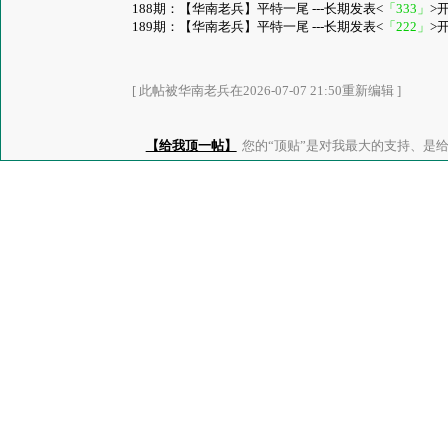
188期：【华南老兵】平特一尾 ---长期发表<
「333」
>
189期：【华南老兵】平特一尾 ---长期发表<
「222」
>
[ 此帖被华南老兵在2026-07-07 21:50重新编辑 ]
【给我顶一帖】
您的“顶贴”是对我最大的支持、是给了我