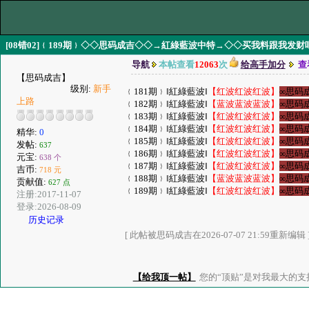
[08错02]﹛189期﹜◇◇思码成吉◇◇→紅綠藍波中特→◇◇买我料跟我发财
导航
本帖查看
12063
次
给高手加分
查
【思码成吉】
级别:
新手
﹛181期﹜‖紅綠藍波‖
【红波红波红波】
∞思码
上路
﹛182期﹜‖紅綠藍波‖
【蓝波蓝波蓝波】
∞思码
﹛183期﹜‖紅綠藍波‖
【红波红波红波】
∞思码
﹛184期﹜‖紅綠藍波‖
【红波红波红波】
∞思码
精华:
0
﹛185期﹜‖紅綠藍波‖
【红波红波红波】
∞思码
发帖:
637
﹛186期﹜‖紅綠藍波‖
【红波红波红波】
∞思码
元宝:
638 个
﹛187期﹜‖紅綠藍波‖
【红波红波红波】
∞思码
吉币:
718 元
﹛188期﹜‖紅綠藍波‖
【蓝波蓝波蓝波】
∞思码
贡献值:
627 点
﹛189期﹜‖紅綠藍波‖
【红波红波红波】
∞思码
注册:2017-11-07
登录:2026-08-09
历史记录
[ 此帖被思码成吉在2026-07-07 21:59重新编辑 
【给我顶一帖】
您的“顶贴”是对我最大的支持、