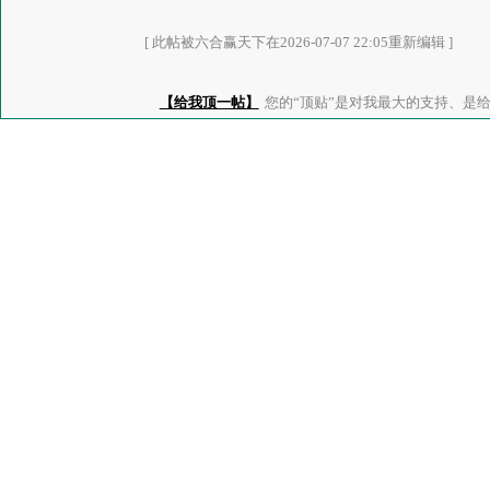
[ 此帖被六合赢天下在2026-07-07 22:05重新编辑 ]
【给我顶一帖】
您的“顶贴”是对我最大的支持、是给了我