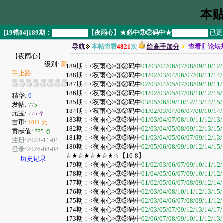
本贴
[19错04]189期：████████【夜雨心】★必中③②码中★████████ 已
导航
本帖查看
4821
次
给高手加分
查看〖论坛
【夜雨心】
级别:
新
189期：<夜雨心>③②码中
01/03/04/06/07/08/09/10/12/
手上路
188期：<夜雨心>③②码中
01/02/03/04/06/07/08/11/14/
187期：<夜雨心>③②码中
02/03/04/05/07/08/09/10/11/
186期：<夜雨心>③②码中
01/02/03/05/07/08/10/12/15/
精华:
0
185期：<夜雨心>③②码中
03/05/06/09/10/12/13/14/15/
发帖:
775
184期：<夜雨心>③②码中
01/02/03/04/06/07/08/10/14/
元宝:
775 个
183期：<夜雨心>③②码中
01/03/04/07/08/10/11/12/13/
吉币:
1011 元
182期：<夜雨心>③②码中
02/03/04/05/08/09/12/13/15/
贡献值:
775 点
181期：<夜雨心>③②码中
01/03/04/05/06/07/09/12/13/
注册:2023-11-01
180期：<夜雨心>③②码中
02/05/06/08/09/10/12/14/15/
登录:2026-08-08
☆★☆★☆★☆★☆【10-8】
历史记录
179期：<夜雨心>③②码中
01/02/03/06/07/09/10/11/12/
178期：<夜雨心>③②码中
01/04/05/06/07/09/10/11/12/
177期：<夜雨心>③②码中
01/02/05/06/07/08/09/12/14/
176期：<夜雨心>③②码中
02/03/04/08/10/11/12/13/15/
175期：<夜雨心>③②码中
02/03/04/06/07/08/09/11/12/
174期：<夜雨心>③②码中
02/03/05/07/09/12/13/14/17/
173期：<夜雨心>③②码中
02/06/07/08/09/10/11/12/13/