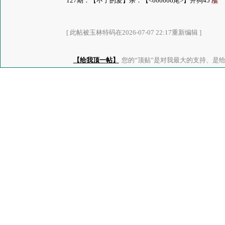
127期：【不了的爱】杀：【<666666尾>】开狗45
准
[ 此帖被玉林特码在2026-07-07 22:17重新编辑 ]
【给我顶一帖】
您的“顶贴”是对我最大的支持、是给了我