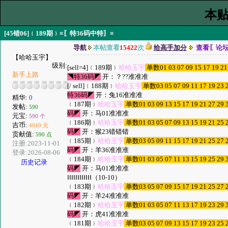
本贴
[45错06]﹛189期﹜≡〖特36码中特〗≡
导航
本帖查看
15422
次
给高手加分
查看〖论
【哈哈玉宇】
级别:
[sell=4]﹛189期﹜
哈哈玉宇
单数01 03 07 09 15 17 19 21 2
新手上路
◥特36码◤
开：？??准准准
[/ sell]﹛188期﹜
哈哈玉宇
单数03 05 07 09 11 17 19 23 25
特36码◤
开：兔16准准准
精华:
0
﹛187期﹜
哈哈玉宇
单数01 03 09 13 15 17 19 21 27 29 31
发帖:
590
码◤
开：马01准准准
元宝:
590 个
﹛186期﹜
哈哈玉宇
单数01 03 05 07 09 13 15 19 21 25 27
吉币:
4040 元
码◤
开：猴23错错错
贡献值:
590 点
﹛185期﹜
哈哈玉宇
单数03 05 09 11 15 17 19 21 25 27 29
注册:2023-11-01
码◤
开：羊36准准准
登录:2026-08-06
﹛184期﹜
哈哈玉宇
单数01 03 05 07 11 13 15 19 25 29 31
历史记录
码◤
开：马01准准准
ⅠⅠⅠⅠⅠⅠⅠⅠⅠⅠⅠⅠ（10-10）
﹛183期﹜
哈哈玉宇
单数03 05 07 09 15 17 19 21 25 27 29
码◤
开：羊24准准准
﹛182期﹜
哈哈玉宇
单数01 03 05 07 11 13 17 19 23 29 31
码◤
开：虎41准准准
﹛181期﹜
哈哈玉宇
单数03 05 07 09 13 15 17 19 23 25 29