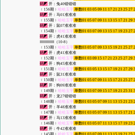
码◤
开：兔40错错错
﹛156期﹜
哈哈玉宇
单数01 03 05 09 11 17 21 23 25 27 29
码◤
开：马01准准准
﹛155期﹜
哈哈玉宇
单数01 05 07 09 11 13 15 17 21 29 31
码◤
开：鼠07准准准
﹛154期﹜
哈哈玉宇
单数01 03 07 09 13 15 17 19 23 27 29
码◤
开：虎41准准准
ⅠⅠⅠⅠⅠⅠⅠⅠⅠⅠⅠⅠ（10-8）
﹛153期﹜
哈哈玉宇
单数03 05 07 09 13 15 19 21 25 27 29
码◤
开：虎41准准准
﹛152期﹜
哈哈玉宇
单数01 03 09 15 17 21 23 25 27 29 31
码◤
开：狗45准准准
﹛151期﹜
哈哈玉宇
单数01 03 05 13 15 17 19 21 27 29 31
码◤
开：鼠31准准准
﹛150期﹜
哈哈玉宇
单数01 05 07 09 11 15 17 21 25 27 29
码◤
开：狗09准准准
﹛149期﹜
哈哈玉宇
单数01 03 07 09 15 17 19 21 25 31 33
码◤
开：龙27错错错
﹛148期﹜
哈哈玉宇
单数01 03 05 07 09 11 13 15 21 23 25
码◤
开：羊48准准准
﹛147期﹜
哈哈玉宇
单数01 03 05 07 09 11 13 15 17 21 25
码◤
开：马13准准准
﹛146期﹜
哈哈玉宇
单数01 03 05 07 11 13 15 17 19 23 25
码◤
开：牛42准准准
﹛145期﹜
哈哈玉宇
单数01 03 07 09 11 13 15 19 21 25 27