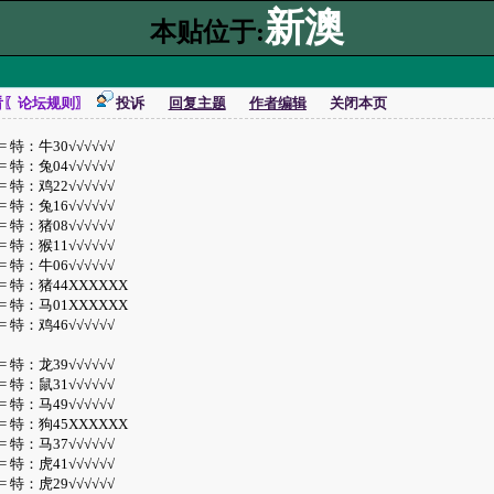
新澳
本贴位于:
看〖论坛规则〗
投诉
回复主题
作者编辑
关闭本页
特：牛30√√√√√√
特：兔04√√√√√√
特：鸡22√√√√√√
特：兔16√√√√√√
特：猪08√√√√√√
特：猴11√√√√√√
特：牛06√√√√√√
 特：猪44XXXXXX
 特：马01XXXXXX
特：鸡46√√√√√√
特：龙39√√√√√√
特：鼠31√√√√√√
特：马49√√√√√√
 特：狗45XXXXXX
特：马37√√√√√√
特：虎41√√√√√√
特：虎29√√√√√√