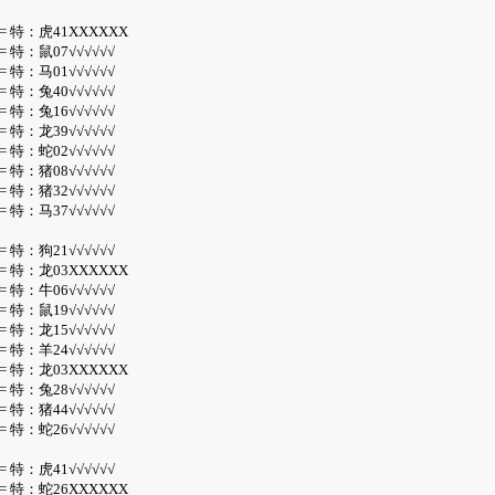
 特：虎41XXXXXX
特：鼠07√√√√√√
特：马01√√√√√√
特：兔40√√√√√√
特：兔16√√√√√√
特：龙39√√√√√√
特：蛇02√√√√√√
特：猪08√√√√√√
特：猪32√√√√√√
特：马37√√√√√√
特：狗21√√√√√√
 特：龙03XXXXXX
特：牛06√√√√√√
特：鼠19√√√√√√
特：龙15√√√√√√
特：羊24√√√√√√
 特：龙03XXXXXX
特：兔28√√√√√√
特：猪44√√√√√√
特：蛇26√√√√√√
特：虎41√√√√√√
 特：蛇26XXXXXX