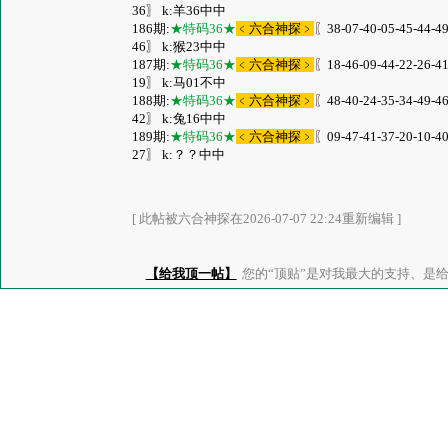
36〗 k:羊36中中
186期:
★特码36★
﹤六合神探﹥
〖38-07-40-05-45-44-49-
46〗 k:猴23中中
187期:
★特码36★
﹤六合神探﹥
〖18-46-09-44-22-26-41-
19〗 k:马01不中
188期:
★特码36★
﹤六合神探﹥
〖48-40-24-35-34-49-46-
42〗 k:兔16中中
189期:
★特码36★
﹤六合神探﹥
〖09-47-41-37-20-10-40-
27〗 k:？？中中
[ 此帖被六合神探在2026-07-07 22:24重新编辑 ]
【给我顶一帖】
您的“顶贴”是对我最大的支持、是给了我