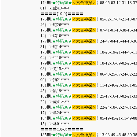
174期:
★特码36★
﹤六合神探﹥
〖08-05-03-12-31-18-37-
01〗 k:虎41中中
〓〓〓〓{10-9}〓〓〓〓
175期:
★特码36★
﹤六合神探﹥
〖05-32-17-04-21-13-07-
46〗 k:蛇26中中
176期:
★特码36★
﹤六合神探﹥
〖07-41-01-10-38-16-34-
14〗 k:鸡10中中
177期:
★特码36★
﹤六合神探﹥
〖24-47-04-16-44-13-36-
31〗 k:蛇14中中
178期:
★特码36★
﹤六合神探﹥
〖18-26-19-21-44-45-11-
04〗 k:牛18中中
179期:
★特码36★
﹤六合神探﹥
〖18-12-16-09-02-26-43-
08〗 k:龙15不中
180期:
★特码36★
﹤六合神探﹥
〖06-40-25-37-24-02-22-
09〗 k:狗21中中
181期:
★特码36★
﹤六合神探﹥
〖11-12-46-23-33-31-05-
45〗 k:鼠19中中
182期:
★特码36★
﹤六合神探﹥
〖25-17-16-13-02-21-33-
22〗 k:虎41不中
183期:
★特码36★
﹤六合神探﹥
〖22-24-18-02-27-31-25-
17〗 k:羊24中中
184期:
★特码36★
﹤六合神探﹥
〖05-19-45-21-11-49-08-
15〗 k:马01中中
〓〓〓〓{10-8}〓〓〓〓
185期:
★特码36★
﹤六合神探﹥
〖13-03-49-46-48-30-38-