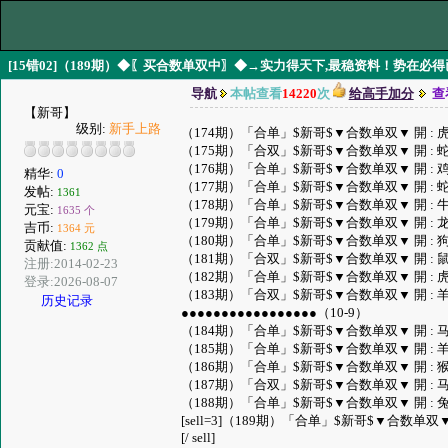
[15错02]（189期）◆〖买合数单双中〗◆→实力得天下,最稳资料！势在必
导航
本帖查看
14220
次
给高手加分
查
【新哥】
级别:
新手上路
（174期）「合单」$新哥$▼合数单双▼ 開 : 虎
（175期）「合双」$新哥$▼合数单双▼ 開 : 蛇
（176期）「合单」$新哥$▼合数单双▼ 開 : 鸡
精华:
0
（177期）「合单」$新哥$▼合数单双▼ 開 : 蛇
发帖:
1361
（178期）「合单」$新哥$▼合数单双▼ 開 : 牛
元宝:
1635 个
（179期）「合单」$新哥$▼合数单双▼ 開 : 龙
吉币:
1364 元
（180期）「合单」$新哥$▼合数单双▼ 開 : 狗
贡献值:
1362 点
（181期）「合双」$新哥$▼合数单双▼ 開 : 鼠
注册:2014-02-23
（182期）「合单」$新哥$▼合数单双▼ 開 : 虎
登录:2026-08-07
（183期）「合双」$新哥$▼合数单双▼ 開 : 羊
历史记录
●●●●●●●●●●●●●●●●●（10-9）
（184期）「合单」$新哥$▼合数单双▼ 開 : 马
（185期）「合单」$新哥$▼合数单双▼ 開 : 羊
（186期）「合单」$新哥$▼合数单双▼ 開 : 猴
（187期）「合双」$新哥$▼合数单双▼ 開 : 马
（188期）「合单」$新哥$▼合数单双▼ 開 : 兔
[sell=3]（189期）「合单」$新哥$▼合数单双▼ 
[/ sell]