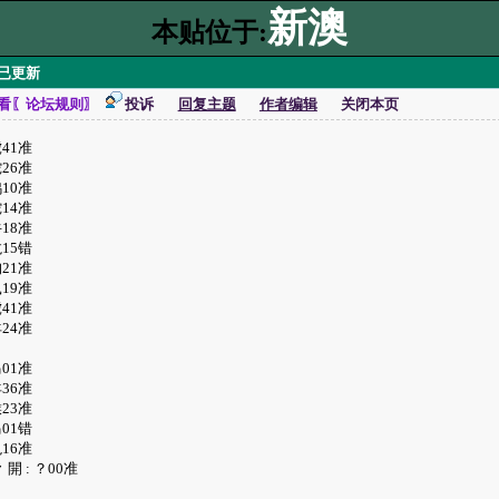
新澳
本贴位于:
得已更新
看〖论坛规则〗
投诉
回复主题
作者编辑
关闭本页
41准
26准
10准
14准
18准
15错
21准
19准
41准
24准
01准
36准
23准
01错
16准
開 : ？00准