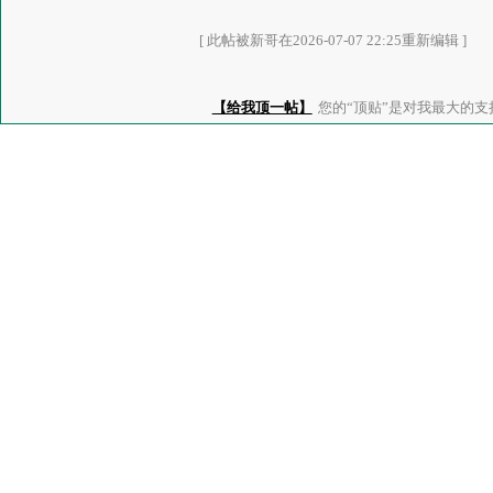
[ 此帖被新哥在2026-07-07 22:25重新编辑 ]
【给我顶一帖】
您的“顶贴”是对我最大的支持、