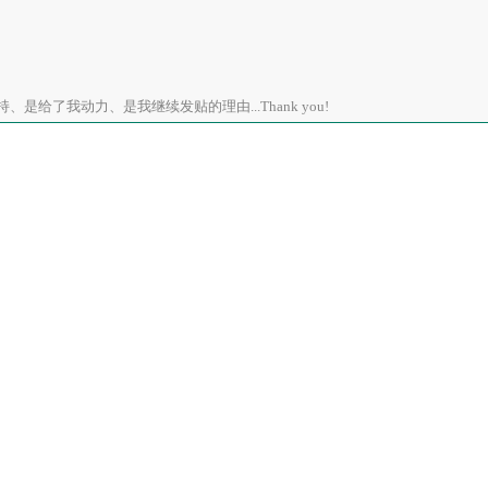
是给了我动力、是我继续发贴的理由...Thank you!