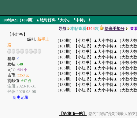
[09错02]（189期）▲绝对好料『大小』『中特』！
导航
本帖查看
4204
次
给高手加分
查
【小红书】
级别:
新手上
（180期）【小红书】▲大小中特▲（大数大数
路
（181期）【小红书】▲大小中特▲（大数大数
（182期）【小红书】▲大小中特▲（大数大数
（183期）【小红书】▲大小中特▲（大数大数
精华:
0
（184期）【小红书】▲大小中特▲（小数小数
发帖:
648
（185期）【小红书】▲大小中特▲（小数小数
元宝:
654 个
（186期）【小红书】▲大小中特▲（小数小数
吉币:
3253 元
（187期）【小红书】▲大小中特▲（小数小数
贡献值:
647 点
（188期）【小红书】▲大小中特▲（大数大数
注册:2023-10-31
（189期）【小红书】▲大小中特▲（大数大数大
登录:2026-08-08
历史记录
【给我顶一帖】
您的“顶贴”是对我最大的支持、