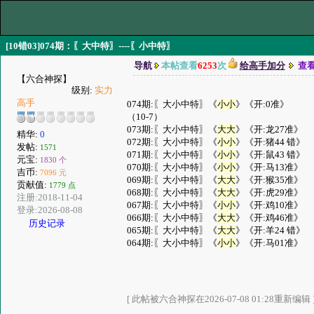
[10错03]074期：〖大中特〗----〖小中特〗
导航
本帖查看
6253
次
给高手加分
查
【六合神探】
级别:
实力
高手
074期:〖大小中特〗《
小小
》《开:0准》
（10-7）
073期:〖大小中特〗《
大大
》《开:龙27准》
精华:
0
072期:〖大小中特〗《
小小
》《开:猪44 错》
发帖:
1571
071期:〖大小中特〗《
小小
》《开:鼠43 错》
元宝:
1830 个
070期:〖大小中特〗《
小小
》《开:马13准》
吉币:
7096 元
069期:〖大小中特〗《
大大
》《开:猴35准》
贡献值:
1779 点
068期:〖大小中特〗《
大大
》《开:虎29准》
注册:2018-11-04
067期:〖大小中特〗《
小小
》《开:鸡10准》
登录:2026-08-08
066期:〖大小中特〗《
大大
》《开:鸡46准》
历史记录
065期:〖大小中特〗《
大大
》《开:羊24 错》
064期:〖大小中特〗《
小小
》《开:马01准》
[ 此帖被六合神探在2026-07-08 01:28重新编辑 