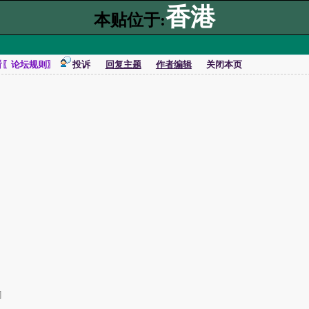
香港
本贴位于:
看〖论坛规则〗
投诉
回复主题
作者编辑
关闭本页
]