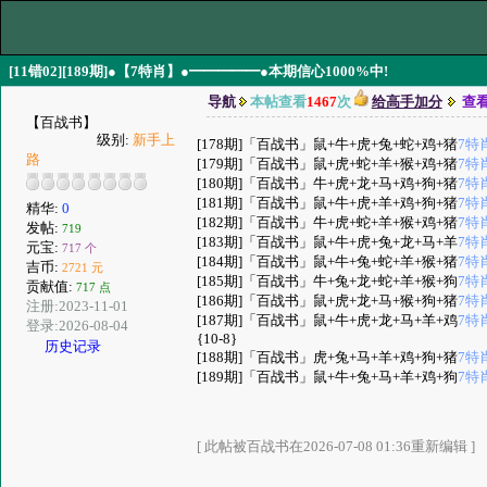
[11错02][189期]●【7特肖】●━━━━━●本期信心1000%中!
导航
本帖查看
1467
次
给高手加分
查
【百战书】
级别:
新手上
[178期]「百战书」鼠+牛+虎+兔+蛇+鸡+猪
7特
路
[179期]「百战书」鼠+虎+蛇+羊+猴+鸡+猪
7特
[180期]「百战书」牛+虎+龙+马+鸡+狗+猪
7特
[181期]「百战书」鼠+牛+虎+羊+鸡+狗+猪
7特
精华:
0
[182期]「百战书」牛+虎+蛇+羊+猴+鸡+猪
7特
发帖:
719
[183期]「百战书」鼠+牛+虎+兔+龙+马+羊
7特
元宝:
717 个
[184期]「百战书」鼠+牛+兔+蛇+羊+猴+猪
7特
吉币:
2721 元
[185期]「百战书」牛+兔+龙+蛇+羊+猴+狗
7特
贡献值:
717 点
[186期]「百战书」鼠+虎+龙+马+猴+狗+猪
7特
注册:2023-11-01
[187期]「百战书」鼠+牛+虎+龙+马+羊+鸡
7特
登录:2026-08-04
{10-8}
历史记录
[188期]「百战书」虎+兔+马+羊+鸡+狗+猪
7特
[189期]「百战书」鼠+牛+兔+马+羊+鸡+狗
7特
[ 此帖被百战书在2026-07-08 01:36重新编辑 ]