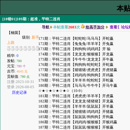
本贴
[18错01]189期：超准，平特二连肖
导航
本帖查看
2603
次
给高手加分
查看〖论坛
【楠囡】
级别:
新手
171期：平特二连肖【蛇蛇蛇/马马马】开蛇赢
上路
172期：平特二连肖【兔兔兔/羊羊羊】开兔赢
173期：平特二连肖【狗狗狗/鸡鸡鸡】开 输
174期：平特二连肖【龙龙龙/猴猴猴】开龙赢
精华:
0
175期：平特二连肖【牛牛牛/龙龙龙】开牛赢
发帖:
780
176期：平特二连肖【狗狗狗/蛇蛇蛇】开蛇赢
元宝:
780 个
177期：平特二连肖【猪猪猪/虎虎虎】开虎猪赢
吉币:
4645 元
178期：平特二连肖【鸡鸡鸡/狗狗狗】开鸡赢
贡献值:
780 点
179期：平特二连肖【羊羊羊/蛇蛇蛇】开蛇赢
注册:2023-10-31
180期：平特二连肖【马马马/牛牛牛】开马牛赢
登录:2026-08-05
☆★☆★☆★☆★☆（10-9）
历史记录
181期：平特二连肖【虎虎虎/羊羊羊】开虎赢
182期：平特二连肖【龙龙龙/猪猪猪】开龙赢
183期：平特二连肖【羊羊羊/鼠鼠鼠】开羊赢
184期：平特二连肖【猪猪猪/鸡鸡鸡】开猪赢
185期：平特二连肖【鼠鼠鼠/狗狗狗】开狗赢
186期：平特二连肖【鸡鸡鸡/猴猴猴】开猴鸡赢
187期：平特二连肖【鼠鼠鼠/猴猴猴】开猴赢