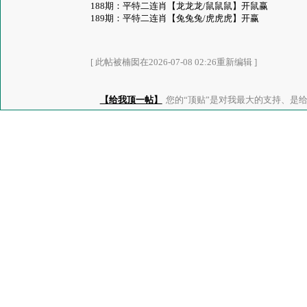
188期：平特二连肖【龙龙龙/鼠鼠鼠】开鼠赢
189期：平特二连肖【兔兔兔/虎虎虎】开赢
[ 此帖被楠囡在2026-07-08 02:26重新编辑 ]
【给我顶一帖】
您的“顶贴”是对我最大的支持、是给了我