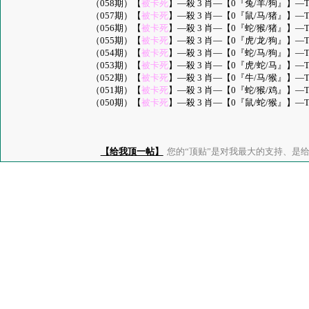
（058期）【
被卡死
】—殺 3 肖—【0『兔/羊/狗』】—T
（057期）【
被卡死
】—殺 3 肖—【0『鼠/马/猪』】—T
（056期）【
被卡死
】—殺 3 肖—【0『蛇/猴/猪』】—T
（055期）【
被卡死
】—殺 3 肖—【0『虎/龙/狗』】—T
（054期）【
被卡死
】—殺 3 肖—【0『蛇/马/狗』】—T
（053期）【
被卡死
】—殺 3 肖—【0『虎/蛇/马』】—T
（052期）【
被卡死
】—殺 3 肖—【0『牛/马/猴』】—T
（051期）【
被卡死
】—殺 3 肖—【0『蛇/猴/鸡』】—T
（050期）【
被卡死
】—殺 3 肖—【0『鼠/蛇/猴』】—T
【给我顶一帖】
您的“顶贴”是对我最大的支持、是给了我