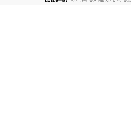
【给我顶一帖】
您的“顶贴”是对我最大的支持、是给了我