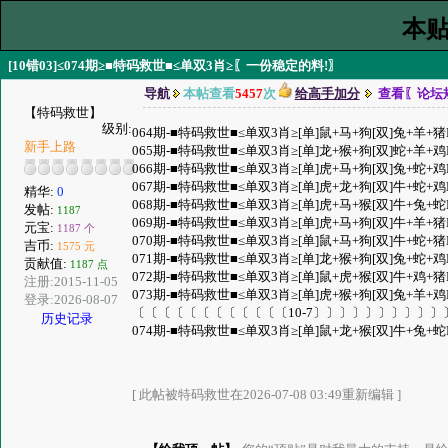
本贴
[10错03]≤074期≥■特码救世■≤单双3肖≥〖一份稳定的料!〗
导航
本帖查看
5457
次
给高手加分
查看〖论坛
【特码救世】
级别:
064期-■特码救世■≤单双3肖≥[单]鼠+马+狗[双]兔+羊+猪K
新手上路
065期-■特码救世■≤单双3肖≥[单]龙+猴+狗[双]蛇+羊+鸡K
066期-■特码救世■≤单双3肖≥[单]虎+马+狗[双]兔+蛇+鸡K
067期-■特码救世■≤单双3肖≥[单]虎+龙+狗[双]牛+蛇+鸡K
精华:
0
068期-■特码救世■≤单双3肖≥[单]虎+马+猴[双]牛+兔+蛇K
发帖:
1187
069期-■特码救世■≤单双3肖≥[单]虎+马+狗[双]牛+羊+猪K
元宝:
1187 个
070期-■特码救世■≤单双3肖≥[单]鼠+马+狗[双]牛+蛇+猪K
吉币:
1575 元
071期-■特码救世■≤单双3肖≥[单]龙+猴+狗[双]兔+蛇+鸡K
贡献值:
1187 点
072期-■特码救世■≤单双3肖≥[单]鼠+虎+猴[双]牛+鸡+猪K
注册:2015-11-05
073期-■特码救世■≤单双3肖≥[单]虎+猴+狗[双]兔+羊+鸡K
登录:2026-08-07
〔〔〔〔〔〔〔〔〔〔〔〔10-7〕〕〕〕〕〕〕〕〕〕
历史记录
074期-■特码救世■≤单双3肖≥[单]鼠+龙+猴[双]牛+兔+蛇K.
[ 此帖被特码救世在2026-07-08 03:49重新编辑 ]