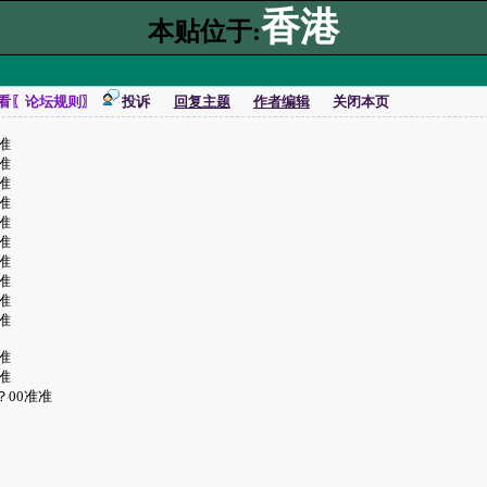
香港
本贴位于:
看〖论坛规则〗
投诉
回复主题
作者编辑
关闭本页
准准
准准
准准
不准
准准
不准
准准
准准
准准
准准
不准
准准
？00准准