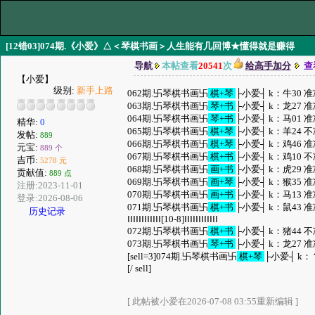
[12错03]074期.《小爱》△＜琴棋书画＞人生能有几回博★懂得就是赚得
导航
本帖查看
20541
次
给高手加分
查
【小爱】
级别:
新手上路
062期.卐琴棋书画卐
棋+琴
├小爱┤ k：牛30 
063期.卐琴棋书画卐
琴+书
├小爱┤ k：龙27 
064期.卐琴棋书画卐
琴+书
├小爱┤ k：马01 
精华:
0
065期.卐琴棋书画卐
棋+琴
├小爱┤ k：羊24 
发帖:
889
066期.卐琴棋书画卐
棋+琴
├小爱┤ k：鸡46 
元宝:
889 个
067期.卐琴棋书画卐
棋+书
├小爱┤ k：鸡10 
吉币:
5278 元
068期.卐琴棋书画卐
画+书
├小爱┤ k：虎29 
贡献值:
889 点
069期.卐琴棋书画卐
画+琴
├小爱┤ k：猴35 
注册:2023-11-01
070期.卐琴棋书画卐
画+书
├小爱┤ k：马13 
登录:2026-08-06
071期.卐琴棋书画卐
棋+书
├小爱┤ k：鼠43 
历史记录
ⅠⅠⅠⅠⅠⅠⅠⅠⅠⅠⅠⅠ[10-8]ⅠⅠⅠⅠⅠⅠⅠⅠⅠⅠⅠⅠ
072期.卐琴棋书画卐
棋+书
├小爱┤ k：猪44 
073期.卐琴棋书画卐
琴+书
├小爱┤ k：龙27 
[sell=3]074期.卐琴棋书画卐
棋+琴
├小爱┤ k：
[/ sell]
[ 此帖被小爱在2026-07-08 03:55重新编辑 ]