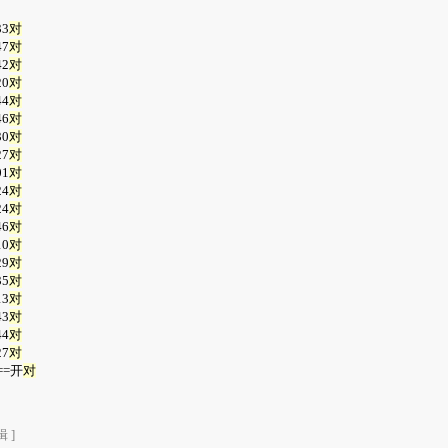
3
对
7
对
2
对
0
对
4
对
6
对
0
对
7
对
1
对
4
对
4
对
6
对
0
对
9
对
5
对
3
对
3
对
4
对
7
对
==开
对
 ]