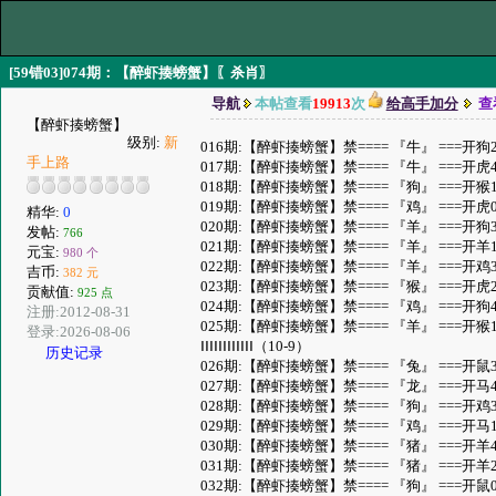
[59错03]074期：【醉虾揍螃蟹】〖杀肖〗
导航
本帖查看
19913
次
给高手加分
查
【醉虾揍螃蟹】
级别:
新
016期:【醉虾揍螃蟹】禁==== 『牛』 ===开狗2
手上路
017期:【醉虾揍螃蟹】禁==== 『牛』 ===开虎4
018期:【醉虾揍螃蟹】禁==== 『狗』 ===开猴1
019期:【醉虾揍螃蟹】禁==== 『鸡』 ===开虎0
精华:
0
020期:【醉虾揍螃蟹】禁==== 『羊』 ===开狗3
发帖:
766
021期:【醉虾揍螃蟹】禁==== 『羊』 ===开羊1
元宝:
980 个
022期:【醉虾揍螃蟹】禁==== 『羊』 ===开鸡3
吉币:
382 元
023期:【醉虾揍螃蟹】禁==== 『猴』 ===开虎2
贡献值:
925 点
024期:【醉虾揍螃蟹】禁==== 『鸡』 ===开狗4
注册:2012-08-31
025期:【醉虾揍螃蟹】禁==== 『羊』 ===开猴1
登录:2026-08-06
ⅠⅠⅠⅠⅠⅠⅠⅠⅠⅠⅠⅠ（10-9）
历史记录
026期:【醉虾揍螃蟹】禁==== 『兔』 ===开鼠3
027期:【醉虾揍螃蟹】禁==== 『龙』 ===开马4
028期:【醉虾揍螃蟹】禁==== 『狗』 ===开鸡3
029期:【醉虾揍螃蟹】禁==== 『鸡』 ===开马1
030期:【醉虾揍螃蟹】禁==== 『猪』 ===开羊4
031期:【醉虾揍螃蟹】禁==== 『猪』 ===开羊2
032期:【醉虾揍螃蟹】禁==== 『狗』 ===开鼠0