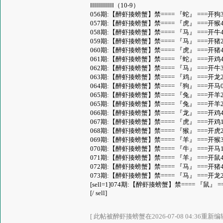
ⅠⅠⅠⅠⅠⅠⅠⅠⅠⅠⅠⅠ（10-9）
056期:【醉虾揍螃蟹】禁==== 『蛇』 ===开狗3
057期:【醉虾揍螃蟹】禁==== 『虎』 ===开猴4
058期:【醉虾揍螃蟹】禁==== 『马』 ===开牛4
059期:【醉虾揍螃蟹】禁==== 『马』 ===开猪2
060期:【醉虾揍螃蟹】禁==== 『虎』 ===开猪4
061期:【醉虾揍螃蟹】禁==== 『蛇』 ===开鸡4
062期:【醉虾揍螃蟹】禁==== 『马』 ===开牛3
063期:【醉虾揍螃蟹】禁==== 『鸡』 ===开龙2
064期:【醉虾揍螃蟹】禁==== 『狗』 ===开马0
065期:【醉虾揍螃蟹】禁==== 『兔』 ===开羊2
065期:【醉虾揍螃蟹】禁==== 『兔』 ===开羊2
066期:【醉虾揍螃蟹】禁==== 『龙』 ===开鸡4
067期:【醉虾揍螃蟹】禁==== 『虎』 ===开鸡1
068期:【醉虾揍螃蟹】禁==== 『猴』 ===开虎2
069期:【醉虾揍螃蟹】禁==== 『羊』 ===开猴3
070期:【醉虾揍螃蟹】禁==== 『牛』 ===开马1
071期:【醉虾揍螃蟹】禁==== 『羊』 ===开鼠4
072期:【醉虾揍螃蟹】禁==== 『马』 ===开猪4
073期:【醉虾揍螃蟹】禁==== 『马』 ===开龙2
[sell=1]074期:【醉虾揍螃蟹】禁==== 『鼠』 =
[/ sell]
[ 此帖被醉虾揍螃蟹在2026-07-08 04:36重新编辑