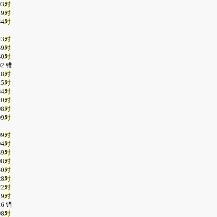
3
对
9
对
4
对
3
对
9
对
0
对
2 错
8
对
5
对
4
对
0
对
8
对
9
对
9
对
4
对
9
对
8
对
0
对
8
对
2
对
9
对
6 错
8
对