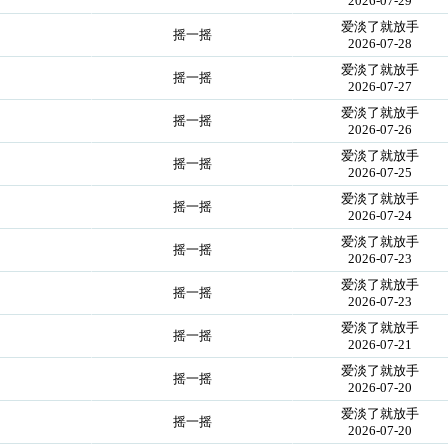
2026-07-29
爱淡了就放手
摇一摇
2026-07-28
爱淡了就放手
摇一摇
2026-07-27
爱淡了就放手
摇一摇
2026-07-26
爱淡了就放手
摇一摇
2026-07-25
爱淡了就放手
摇一摇
2026-07-24
爱淡了就放手
摇一摇
2026-07-23
爱淡了就放手
摇一摇
2026-07-23
爱淡了就放手
摇一摇
2026-07-21
爱淡了就放手
摇一摇
2026-07-20
爱淡了就放手
摇一摇
2026-07-20