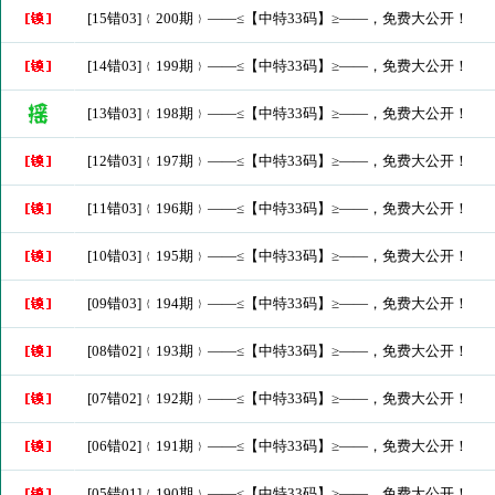
[15错03]﹛200期﹜——≤【中特33码】≥——，免费大公开！
[14错03]﹛199期﹜——≤【中特33码】≥——，免费大公开！
[13错03]﹛198期﹜——≤【中特33码】≥——，免费大公开！
[12错03]﹛197期﹜——≤【中特33码】≥——，免费大公开！
[11错03]﹛196期﹜——≤【中特33码】≥——，免费大公开！
[10错03]﹛195期﹜——≤【中特33码】≥——，免费大公开！
[09错03]﹛194期﹜——≤【中特33码】≥——，免费大公开！
[08错02]﹛193期﹜——≤【中特33码】≥——，免费大公开！
[07错02]﹛192期﹜——≤【中特33码】≥——，免费大公开！
[06错02]﹛191期﹜——≤【中特33码】≥——，免费大公开！
[05错01]﹛190期﹜——≤【中特33码】≥——，免费大公开！