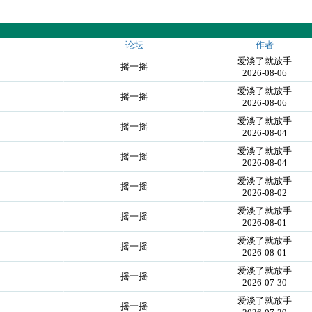
论坛
作者
爱淡了就放手
摇一摇
2026-08-06
爱淡了就放手
摇一摇
2026-08-06
爱淡了就放手
摇一摇
2026-08-04
爱淡了就放手
摇一摇
2026-08-04
爱淡了就放手
摇一摇
2026-08-02
爱淡了就放手
摇一摇
2026-08-01
爱淡了就放手
摇一摇
2026-08-01
爱淡了就放手
摇一摇
2026-07-30
爱淡了就放手
摇一摇