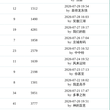
2026-07-29 19:54
12
1512
by: 喜得龙东强
2026-07-28 16:03
9
1490
by: 笑傲江湖
2026-07-27 19:17
19
4281
by: 我们的歌
2026-07-26 17:04
7
1858
by: 京城有码
2026-07-25 16:52
23
2579
by: 中中特
2026-07-24 19:52
11
1639
by: 风来运转
2026-07-23 17:13
9
2198
by: 你甚至
2026-07-22 18:02
8
1501
by: 我是高手
2026-07-21 17:47
34
5951
by: 多事之秋
2026-07-20 19:51
41
3777
by: 神的旨意