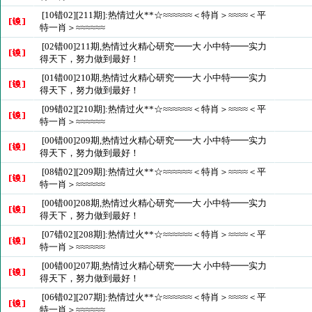
[10错02][211期]:热情过火**☆≈≈≈≈≈≈＜特肖＞≈≈≈≈＜平
特一肖＞≈≈≈≈≈≈
[02错00]211期,热情过火精心研究━━大 小中特━━实力
得天下，努力做到最好！
[01错00]210期,热情过火精心研究━━大 小中特━━实力
得天下，努力做到最好！
[09错02][210期]:热情过火**☆≈≈≈≈≈≈＜特肖＞≈≈≈≈＜平
特一肖＞≈≈≈≈≈≈
[00错00]209期,热情过火精心研究━━大 小中特━━实力
得天下，努力做到最好！
[08错02][209期]:热情过火**☆≈≈≈≈≈≈＜特肖＞≈≈≈≈＜平
特一肖＞≈≈≈≈≈≈
[00错00]208期,热情过火精心研究━━大 小中特━━实力
得天下，努力做到最好！
[07错02][208期]:热情过火**☆≈≈≈≈≈≈＜特肖＞≈≈≈≈＜平
特一肖＞≈≈≈≈≈≈
[00错00]207期,热情过火精心研究━━大 小中特━━实力
得天下，努力做到最好！
[06错02][207期]:热情过火**☆≈≈≈≈≈≈＜特肖＞≈≈≈≈＜平
特一肖＞≈≈≈≈≈≈