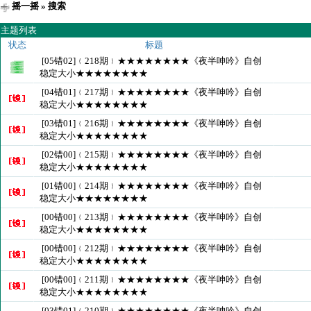
摇一摇
» 搜索
主题列表
状态
标题
[05错02]﹛218期﹜★★★★★★★★《夜半呻吟》自创
稳定大小★★★★★★★★
[04错01]﹛217期﹜★★★★★★★★《夜半呻吟》自创
稳定大小★★★★★★★★
[03错01]﹛216期﹜★★★★★★★★《夜半呻吟》自创
稳定大小★★★★★★★★
[02错00]﹛215期﹜★★★★★★★★《夜半呻吟》自创
稳定大小★★★★★★★★
[01错00]﹛214期﹜★★★★★★★★《夜半呻吟》自创
稳定大小★★★★★★★★
[00错00]﹛213期﹜★★★★★★★★《夜半呻吟》自创
稳定大小★★★★★★★★
[00错00]﹛212期﹜★★★★★★★★《夜半呻吟》自创
稳定大小★★★★★★★★
[00错00]﹛211期﹜★★★★★★★★《夜半呻吟》自创
稳定大小★★★★★★★★
[03错01]﹛210期﹜★★★★★★★★《夜半呻吟》自创