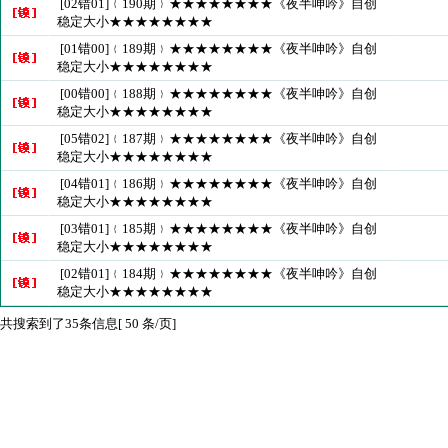
[02错01]﹛190期﹜★★★★★★★★《夜半呻吟》自创
稳定大小★★★★★★★★
[01错00]﹛189期﹜★★★★★★★★《夜半呻吟》自创
稳定大小★★★★★★★★
[00错00]﹛188期﹜★★★★★★★★《夜半呻吟》自创
稳定大小★★★★★★★★
[05错02]﹛187期﹜★★★★★★★★《夜半呻吟》自创
稳定大小★★★★★★★★
[04错01]﹛186期﹜★★★★★★★★《夜半呻吟》自创
稳定大小★★★★★★★★
[03错01]﹛185期﹜★★★★★★★★《夜半呻吟》自创
稳定大小★★★★★★★★
[02错01]﹛184期﹜★★★★★★★★《夜半呻吟》自创
稳定大小★★★★★★★★
共搜索到了35条信息[ 50 条/页]