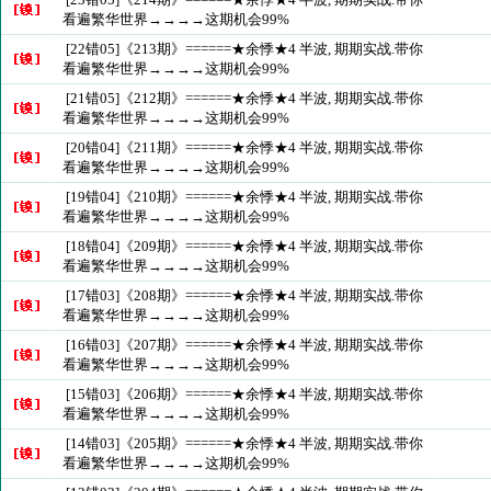
看遍繁华世界→→→→这期机会99%
[22错05]《213期》======★余悸★4 半波, 期期实战.带你
看遍繁华世界→→→→这期机会99%
[21错05]《212期》======★余悸★4 半波, 期期实战.带你
看遍繁华世界→→→→这期机会99%
[20错04]《211期》======★余悸★4 半波, 期期实战.带你
看遍繁华世界→→→→这期机会99%
[19错04]《210期》======★余悸★4 半波, 期期实战.带你
看遍繁华世界→→→→这期机会99%
[18错04]《209期》======★余悸★4 半波, 期期实战.带你
看遍繁华世界→→→→这期机会99%
[17错03]《208期》======★余悸★4 半波, 期期实战.带你
看遍繁华世界→→→→这期机会99%
[16错03]《207期》======★余悸★4 半波, 期期实战.带你
看遍繁华世界→→→→这期机会99%
[15错03]《206期》======★余悸★4 半波, 期期实战.带你
看遍繁华世界→→→→这期机会99%
[14错03]《205期》======★余悸★4 半波, 期期实战.带你
看遍繁华世界→→→→这期机会99%