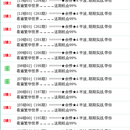
[13错03]《204期》======★余悸★4 半波, 期期实战.带你
看遍繁华世界→→→→这期机会99%
[12错03]《203期》======★余悸★4 半波, 期期实战.带你
看遍繁华世界→→→→这期机会99%
[11错03]《202期》======★余悸★4 半波, 期期实战.带你
看遍繁华世界→→→→这期机会99%
[10错03]《201期》======★余悸★4 半波, 期期实战.带你
看遍繁华世界→→→→这期机会99%
[09错03]《200期》======★余悸★4 半波, 期期实战.带你
看遍繁华世界→→→→这期机会99%
[08错02]《199期》======★余悸★4 半波, 期期实战.带你
看遍繁华世界→→→→这期机会99%
[07错01]《198期》======★余悸★4 半波, 期期实战.带你
看遍繁华世界→→→→这期机会99%
[06错01]《197期》======★余悸★4 半波, 期期实战.带你
看遍繁华世界→→→→这期机会99%
[05错00]《196期》======★余悸★4 半波, 期期实战.带你
看遍繁华世界→→→→这期机会99%
[04错00]《195期》======★余悸★4 半波, 期期实战.带你
看遍繁华世界→→→→这期机会99%