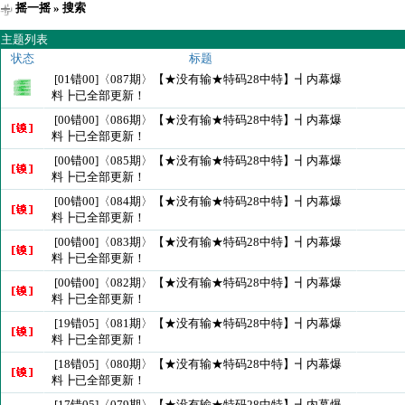
摇一摇
» 搜索
主题列表
状态
标题
[01错00]〈087期〉【★没有输★特码28中特】┫内幕爆
料┣已全部更新！
[00错00]〈086期〉【★没有输★特码28中特】┫内幕爆
料┣已全部更新！
[00错00]〈085期〉【★没有输★特码28中特】┫内幕爆
料┣已全部更新！
[00错00]〈084期〉【★没有输★特码28中特】┫内幕爆
料┣已全部更新！
[00错00]〈083期〉【★没有输★特码28中特】┫内幕爆
料┣已全部更新！
[00错00]〈082期〉【★没有输★特码28中特】┫内幕爆
料┣已全部更新！
[19错05]〈081期〉【★没有输★特码28中特】┫内幕爆
料┣已全部更新！
[18错05]〈080期〉【★没有输★特码28中特】┫内幕爆
料┣已全部更新！
[17错05]〈079期〉【★没有输★特码28中特】┫内幕爆