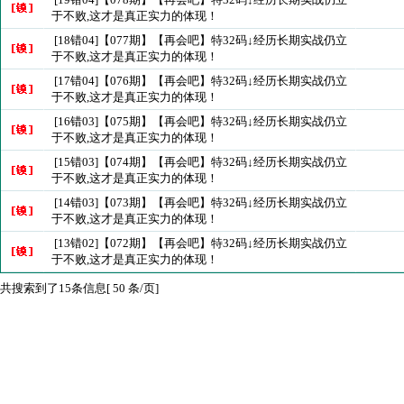
于不败,这才是真正实力的体现！
[18错04]【077期】【再会吧】特32码↓经历长期实战仍立
于不败,这才是真正实力的体现！
[17错04]【076期】【再会吧】特32码↓经历长期实战仍立
于不败,这才是真正实力的体现！
[16错03]【075期】【再会吧】特32码↓经历长期实战仍立
于不败,这才是真正实力的体现！
[15错03]【074期】【再会吧】特32码↓经历长期实战仍立
于不败,这才是真正实力的体现！
[14错03]【073期】【再会吧】特32码↓经历长期实战仍立
于不败,这才是真正实力的体现！
[13错02]【072期】【再会吧】特32码↓经历长期实战仍立
于不败,这才是真正实力的体现！
共搜索到了15条信息[ 50 条/页]