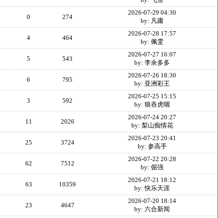
2026-07-29 04:30
0
274
by: 凡庸
2026-07-28 17:57
4
464
by: 佩雯
2026-07-27 16:07
5
543
by: 李余多多
2026-07-26 18:30
6
795
by: 亚洲彩王
2026-07-25 15:15
3
592
by: 狼吞虎咽
2026-07-24 20:27
11
2026
by: 梨山痴情花
2026-07-23 20:41
25
3724
by: 参高手
2026-07-22 20:28
62
7512
by: 倔强
2026-07-21 18:12
63
10359
by: 快乐天涯
2026-07-20 18:14
23
4647
by: 六合新闻