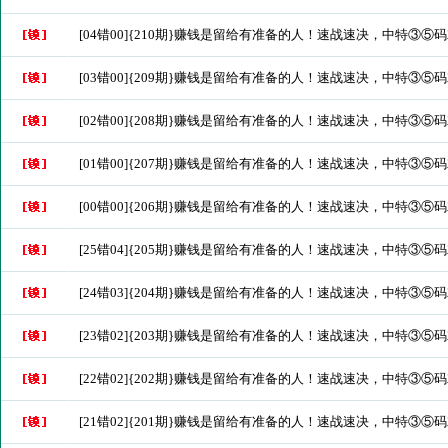
[04错00]{210期}赚钱是留给有准备的人！速战速决，中特③⑤
[03错00]{209期}赚钱是留给有准备的人！速战速决，中特③⑤
[02错00]{208期}赚钱是留给有准备的人！速战速决，中特③⑤
[01错00]{207期}赚钱是留给有准备的人！速战速决，中特③⑤
[00错00]{206期}赚钱是留给有准备的人！速战速决，中特③⑤
[25错04]{205期}赚钱是留给有准备的人！速战速决，中特③⑤
[24错03]{204期}赚钱是留给有准备的人！速战速决，中特③⑤
[23错02]{203期}赚钱是留给有准备的人！速战速决，中特③⑤
[22错02]{202期}赚钱是留给有准备的人！速战速决，中特③⑤
[21错02]{201期}赚钱是留给有准备的人！速战速决，中特③⑤