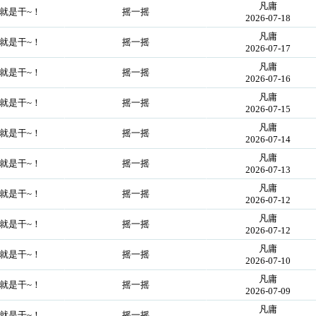
凡庸
码就是干~！
摇一摇
2026-07-18
凡庸
码就是干~！
摇一摇
2026-07-17
凡庸
码就是干~！
摇一摇
2026-07-16
凡庸
码就是干~！
摇一摇
2026-07-15
凡庸
码就是干~！
摇一摇
2026-07-14
凡庸
码就是干~！
摇一摇
2026-07-13
凡庸
码就是干~！
摇一摇
2026-07-12
凡庸
码就是干~！
摇一摇
2026-07-12
凡庸
码就是干~！
摇一摇
2026-07-10
凡庸
码就是干~！
摇一摇
2026-07-09
凡庸
码就是干~！
摇一摇