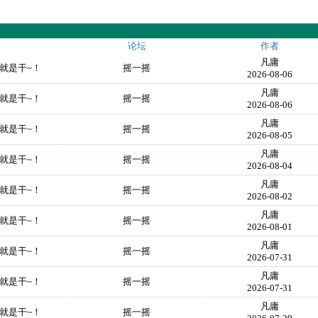
论坛
作者
凡庸
码就是干~！
摇一摇
2026-08-06
凡庸
码就是干~！
摇一摇
2026-08-06
凡庸
码就是干~！
摇一摇
2026-08-05
凡庸
码就是干~！
摇一摇
2026-08-04
凡庸
码就是干~！
摇一摇
2026-08-02
凡庸
码就是干~！
摇一摇
2026-08-01
凡庸
码就是干~！
摇一摇
2026-07-31
凡庸
码就是干~！
摇一摇
2026-07-31
凡庸
码就是干~！
摇一摇