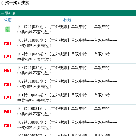
摇一摇
» 搜索
主题列表
状态
标题
[06错01]087期：【世外桃源】单双中特------单双中特------
中奖特料不要错过！
[05错01]086期：【世外桃源】单双中特------单双中特------
中奖特料不要错过！
[04错01]085期：【世外桃源】单双中特------单双中特------
中奖特料不要错过！
[03错01]084期：【世外桃源】单双中特------单双中特------
中奖特料不要错过！
[02错01]083期：【世外桃源】单双中特------单双中特------
中奖特料不要错过！
[01错00]082期：【世外桃源】单双中特------单双中特------
中奖特料不要错过！
[00错00]081期：【世外桃源】单双中特------单双中特------
中奖特料不要错过！
[09错03]080期：【世外桃源】单双中特------单双中特------
中奖特料不要错过！
[08错02]079期：【世外桃源】单双中特------单双中特------