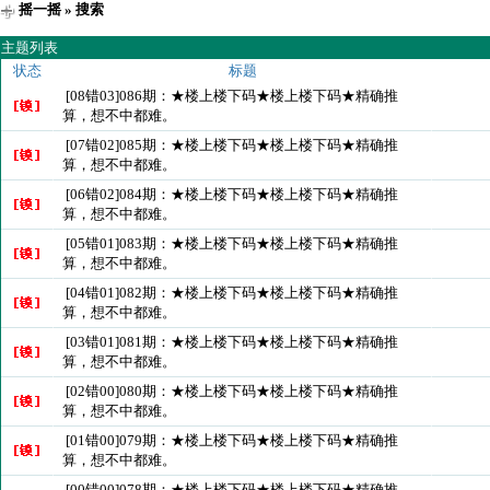
摇一摇
» 搜索
主题列表
状态
标题
[08错03]086期：★楼上楼下码★楼上楼下码★精确推
算，想不中都难。
[07错02]085期：★楼上楼下码★楼上楼下码★精确推
算，想不中都难。
[06错02]084期：★楼上楼下码★楼上楼下码★精确推
算，想不中都难。
[05错01]083期：★楼上楼下码★楼上楼下码★精确推
算，想不中都难。
[04错01]082期：★楼上楼下码★楼上楼下码★精确推
算，想不中都难。
[03错01]081期：★楼上楼下码★楼上楼下码★精确推
算，想不中都难。
[02错00]080期：★楼上楼下码★楼上楼下码★精确推
算，想不中都难。
[01错00]079期：★楼上楼下码★楼上楼下码★精确推
算，想不中都难。
[00错00]078期：★楼上楼下码★楼上楼下码★精确推