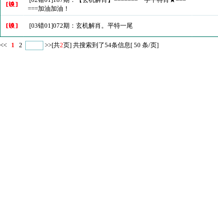
===加油加油！
[03错01]072期：玄机解肖。平特一尾
<<
1
2
>>
[共
2
页] 共搜索到了54条信息[ 50 条/页]