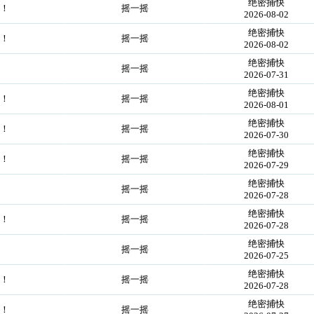
绝密捕快
钱！
摇一摇
2026-08-02
绝密捕快
钱！
摇一摇
2026-08-02
绝密捕快
摇一摇
2026-07-31
绝密捕快
钱！
摇一摇
2026-08-01
绝密捕快
钱！
摇一摇
2026-07-30
绝密捕快
钱！
摇一摇
2026-07-29
绝密捕快
摇一摇
2026-07-28
绝密捕快
钱！
摇一摇
2026-07-28
绝密捕快
摇一摇
2026-07-25
绝密捕快
钱！
摇一摇
2026-07-28
绝密捕快
钱！
摇一摇