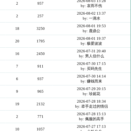
2026-08-03 15:28
2
957
by: 哀而不伤
2026-08-02 13:37
2
257
by: 一滴水
2026-08-01 19:53
18
3250
by: 鹿鼎公
2026-08-01 19:37
20
1795
by: 极爱波波
2026-07-31 20:40
16
2450
by: 男人信什么
2026-07-30 17:15
7
911
by: 买码先生
2026-07-30 14:14
6
937
by: 赚钱而来
2026-07-29 20:15
9
965
by: 珍妮花
2026-07-28 18:34
19
2132
by: 牵手走过的情侣
2026-07-28 15:13
2
771
by: 佩服的高手
2026-07-27 17:13
10
1057