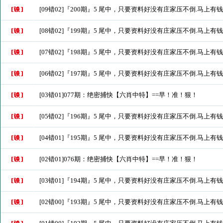
[09错02]『200期』5 尾中，只要资料好没有庄家压不倒.马上有
[08错02]『199期』5 尾中，只要资料好没有庄家压不倒.马上有
[07错02]『198期』5 尾中，只要资料好没有庄家压不倒.马上有
[06错02]『197期』5 尾中，只要资料好没有庄家压不倒.马上有
[03错01]077期：绝密捕快【六肖中特】==早！准！狠！
[05错02]『196期』5 尾中，只要资料好没有庄家压不倒.马上有
[04错01]『195期』5 尾中，只要资料好没有庄家压不倒.马上有
[02错01]076期：绝密捕快【六肖中特】==早！准！狠！
[03错01]『194期』5 尾中，只要资料好没有庄家压不倒.马上有
[02错00]『193期』5 尾中，只要资料好没有庄家压不倒.马上有