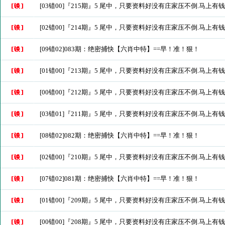
[03错00]『215期』5 尾中，只要资料好没有庄家压不倒.马上有
[02错00]『214期』5 尾中，只要资料好没有庄家压不倒.马上有
[09错02]083期：绝密捕快【六肖中特】==早！准！狠！
[01错00]『213期』5 尾中，只要资料好没有庄家压不倒.马上有
[00错00]『212期』5 尾中，只要资料好没有庄家压不倒.马上有
[03错01]『211期』5 尾中，只要资料好没有庄家压不倒.马上有
[08错02]082期：绝密捕快【六肖中特】==早！准！狠！
[02错00]『210期』5 尾中，只要资料好没有庄家压不倒.马上有
[07错02]081期：绝密捕快【六肖中特】==早！准！狠！
[01错00]『209期』5 尾中，只要资料好没有庄家压不倒.马上有
[00错00]『208期』5 尾中，只要资料好没有庄家压不倒.马上有