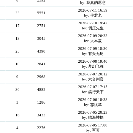
8
2592
by: 我真的愿意
2026-07-11 16:59
33
5551
by: 伴君老
2026-07-10 19:42
17
2751
by: 倒庄先生
2026-07-09 20:33
13
3045
by: 大本赢
2026-07-09 18:30
25
4390
by: 有头无尾
2026-07-08 19:40
10
2841
by: 梦幻飞舞
2026-07-07 20:12
9
2968
by: 六合判官
2026-07-07 17:15
30
4882
by: 笑行天下
2026-07-06 18:38
3
1286
by: 忘忧草
2026-07-05 20:23
16
3433
by: 临海神探
2026-07-05 17:00
4
2276
by: 军哥