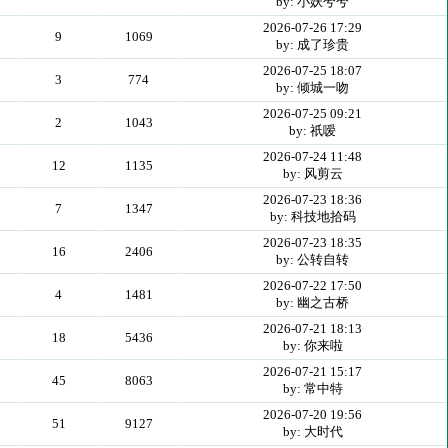
by: 小妖兮兮
2026-07-26 17:29
9
1069
by: 成了珍贵
2026-07-25 18:07
3
774
by: 倾城一吻
2026-07-25 09:21
2
1043
by: 祇嗳
2026-07-24 11:48
12
1135
by: 风剪云
2026-07-23 18:36
7
1347
by: 科技地拾码
2026-07-23 18:35
16
2406
by: 公转自转
2026-07-22 17:50
4
1481
by: 幽之古桥
2026-07-21 18:13
18
5436
by: 你来啦
2026-07-21 15:17
45
8063
by: 常中特
2026-07-20 19:56
51
9127
by: 大时代