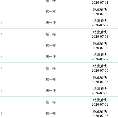
钱！
摇一摇
2026-07-11
绝密捕快
摇一摇
2026-07-09
绝密捕快
钱！
摇一摇
2026-07-09
绝密捕快
钱！
摇一摇
2026-07-08
绝密捕快
摇一摇
2026-07-08
绝密捕快
钱！
摇一摇
2026-07-07
绝密捕快
钱！
摇一摇
2026-07-06
绝密捕快
摇一摇
2026-07-06
绝密捕快
钱！
摇一摇
2026-07-06
绝密捕快
摇一摇
2026-07-02
绝密捕快
钱！
摇一摇
2026-07-05