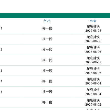
论坛
作者
绝密捕快
钱！
摇一摇
2026-08-08
绝密捕快
摇一摇
2026-08-06
绝密捕快
钱！
摇一摇
2026-08-06
绝密捕快
摇一摇
2026-08-05
绝密捕快
钱！
摇一摇
2026-08-06
绝密捕快
钱！
摇一摇
2026-08-04
绝密捕快
钱！
摇一摇
2026-08-04
绝密捕快
摇一摇
2026-08-02