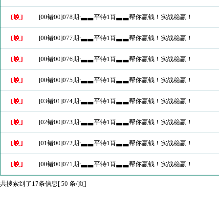
[00错00]078期:▃▃平特1肖▃▃帮你赢钱！实战稳赢！
[00错00]077期:▃▃平特1肖▃▃帮你赢钱！实战稳赢！
[00错00]076期:▃▃平特1肖▃▃帮你赢钱！实战稳赢！
[00错00]075期:▃▃平特1肖▃▃帮你赢钱！实战稳赢！
[03错01]074期:▃▃平特1肖▃▃帮你赢钱！实战稳赢！
[02错00]073期:▃▃平特1肖▃▃帮你赢钱！实战稳赢！
[01错00]072期:▃▃平特1肖▃▃帮你赢钱！实战稳赢！
[00错00]071期:▃▃平特1肖▃▃帮你赢钱！实战稳赢！
共搜索到了17条信息[ 50 条/页]