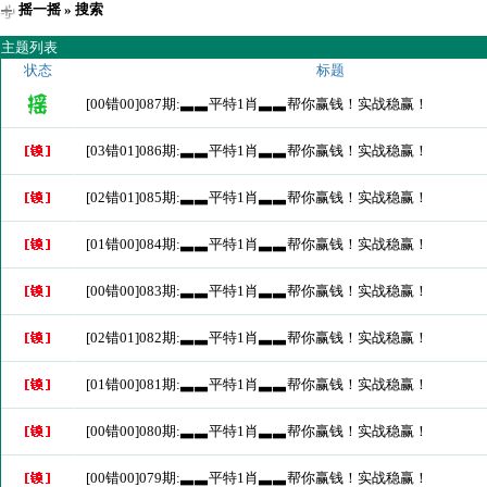
摇一摇
» 搜索
主题列表
状态
标题
[00错00]087期:▃▃平特1肖▃▃帮你赢钱！实战稳赢！
[03错01]086期:▃▃平特1肖▃▃帮你赢钱！实战稳赢！
[02错01]085期:▃▃平特1肖▃▃帮你赢钱！实战稳赢！
[01错00]084期:▃▃平特1肖▃▃帮你赢钱！实战稳赢！
[00错00]083期:▃▃平特1肖▃▃帮你赢钱！实战稳赢！
[02错01]082期:▃▃平特1肖▃▃帮你赢钱！实战稳赢！
[01错00]081期:▃▃平特1肖▃▃帮你赢钱！实战稳赢！
[00错00]080期:▃▃平特1肖▃▃帮你赢钱！实战稳赢！
[00错00]079期:▃▃平特1肖▃▃帮你赢钱！实战稳赢！