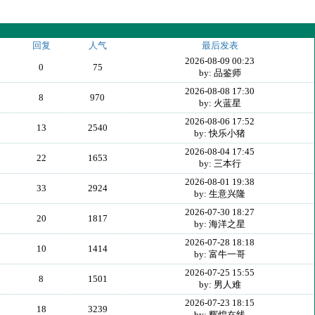
回复
人气
最后发表
2026-08-09 00:23
0
75
by: 品鉴师
2026-08-08 17:30
8
970
by: 火蓝星
2026-08-06 17:52
13
2540
by: 快乐小猪
2026-08-04 17:45
22
1653
by: 三本行
2026-08-01 19:38
33
2924
by: 生意兴隆
2026-07-30 18:27
20
1817
by: 海洋之星
2026-07-28 18:18
10
1414
by: 富牛一哥
2026-07-25 15:55
8
1501
by: 男人难
2026-07-23 18:15
18
3239
by: 辉煌在线