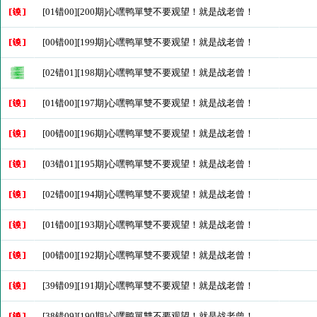
[01错00][200期]心嘿鸭單雙不要观望！就是战老曾！
[00错00][199期]心嘿鸭單雙不要观望！就是战老曾！
[02错01][198期]心嘿鸭單雙不要观望！就是战老曾！
[01错00][197期]心嘿鸭單雙不要观望！就是战老曾！
[00错00][196期]心嘿鸭單雙不要观望！就是战老曾！
[03错01][195期]心嘿鸭單雙不要观望！就是战老曾！
[02错00][194期]心嘿鸭單雙不要观望！就是战老曾！
[01错00][193期]心嘿鸭單雙不要观望！就是战老曾！
[00错00][192期]心嘿鸭單雙不要观望！就是战老曾！
[39错09][191期]心嘿鸭單雙不要观望！就是战老曾！
[38错09][190期]心嘿鸭單雙不要观望！就是战老曾！