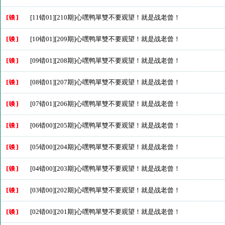
[11错01][210期]心嘿鸭單雙不要观望！就是战老曾！
[10错01][209期]心嘿鸭單雙不要观望！就是战老曾！
[09错01][208期]心嘿鸭單雙不要观望！就是战老曾！
[08错01][207期]心嘿鸭單雙不要观望！就是战老曾！
[07错01][206期]心嘿鸭單雙不要观望！就是战老曾！
[06错00][205期]心嘿鸭單雙不要观望！就是战老曾！
[05错00][204期]心嘿鸭單雙不要观望！就是战老曾！
[04错00][203期]心嘿鸭單雙不要观望！就是战老曾！
[03错00][202期]心嘿鸭單雙不要观望！就是战老曾！
[02错00][201期]心嘿鸭單雙不要观望！就是战老曾！