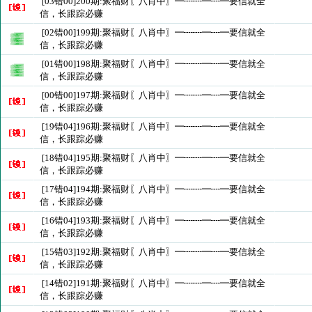
[03错00]200期:聚福财〖八肖中〗━┉┉━┉━要信就全
信，长跟踪必赚
[02错00]199期:聚福财〖八肖中〗━┉┉━┉━要信就全
信，长跟踪必赚
[01错00]198期:聚福财〖八肖中〗━┉┉━┉━要信就全
信，长跟踪必赚
[00错00]197期:聚福财〖八肖中〗━┉┉━┉━要信就全
信，长跟踪必赚
[19错04]196期:聚福财〖八肖中〗━┉┉━┉━要信就全
信，长跟踪必赚
[18错04]195期:聚福财〖八肖中〗━┉┉━┉━要信就全
信，长跟踪必赚
[17错04]194期:聚福财〖八肖中〗━┉┉━┉━要信就全
信，长跟踪必赚
[16错04]193期:聚福财〖八肖中〗━┉┉━┉━要信就全
信，长跟踪必赚
[15错03]192期:聚福财〖八肖中〗━┉┉━┉━要信就全
信，长跟踪必赚
[14错02]191期:聚福财〖八肖中〗━┉┉━┉━要信就全
信，长跟踪必赚