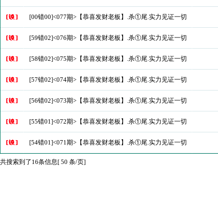
[00错00]<077期>【恭喜发财老板】.杀①尾.实力见证一切
[59错02]<076期>【恭喜发财老板】.杀①尾.实力见证一切
[58错02]<075期>【恭喜发财老板】.杀①尾.实力见证一切
[57错02]<074期>【恭喜发财老板】.杀①尾.实力见证一切
[56错02]<073期>【恭喜发财老板】.杀①尾.实力见证一切
[55错01]<072期>【恭喜发财老板】.杀①尾.实力见证一切
[54错01]<071期>【恭喜发财老板】.杀①尾.实力见证一切
共搜索到了16条信息[ 50 条/页]