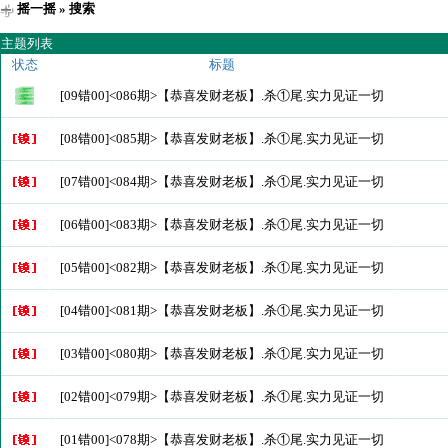
摇一摇
» 搜索
主题列表
状态
标题
[09错00]<086期>【恭喜发财老板】.杀①尾.实力见证一切
[08错00]<085期>【恭喜发财老板】.杀①尾.实力见证一切
[07错00]<084期>【恭喜发财老板】.杀①尾.实力见证一切
[06错00]<083期>【恭喜发财老板】.杀①尾.实力见证一切
[05错00]<082期>【恭喜发财老板】.杀①尾.实力见证一切
[04错00]<081期>【恭喜发财老板】.杀①尾.实力见证一切
[03错00]<080期>【恭喜发财老板】.杀①尾.实力见证一切
[02错00]<079期>【恭喜发财老板】.杀①尾.实力见证一切
[01错00]<078期>【恭喜发财老板】.杀①尾.实力见证一切