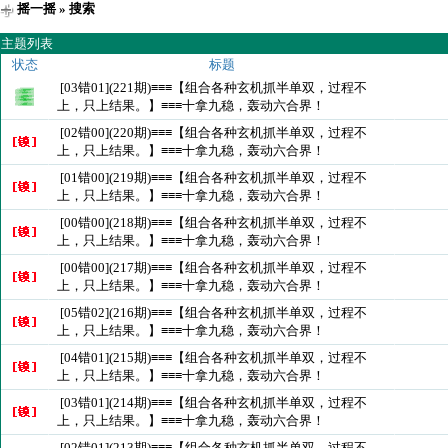
摇一摇
» 搜索
主题列表
状态
标题
[03错01](221期)≡≡≡【组合各种玄机抓半单双，过程不
上，只上结果。】≡≡≡十拿九稳，轰动六合界！
[02错00](220期)≡≡≡【组合各种玄机抓半单双，过程不
上，只上结果。】≡≡≡十拿九稳，轰动六合界！
[01错00](219期)≡≡≡【组合各种玄机抓半单双，过程不
上，只上结果。】≡≡≡十拿九稳，轰动六合界！
[00错00](218期)≡≡≡【组合各种玄机抓半单双，过程不
上，只上结果。】≡≡≡十拿九稳，轰动六合界！
[00错00](217期)≡≡≡【组合各种玄机抓半单双，过程不
上，只上结果。】≡≡≡十拿九稳，轰动六合界！
[05错02](216期)≡≡≡【组合各种玄机抓半单双，过程不
上，只上结果。】≡≡≡十拿九稳，轰动六合界！
[04错01](215期)≡≡≡【组合各种玄机抓半单双，过程不
上，只上结果。】≡≡≡十拿九稳，轰动六合界！
[03错01](214期)≡≡≡【组合各种玄机抓半单双，过程不
上，只上结果。】≡≡≡十拿九稳，轰动六合界！
[02错01](213期)≡≡≡【组合各种玄机抓半单双，过程不