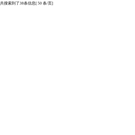
共搜索到了38条信息[ 50 条/页]