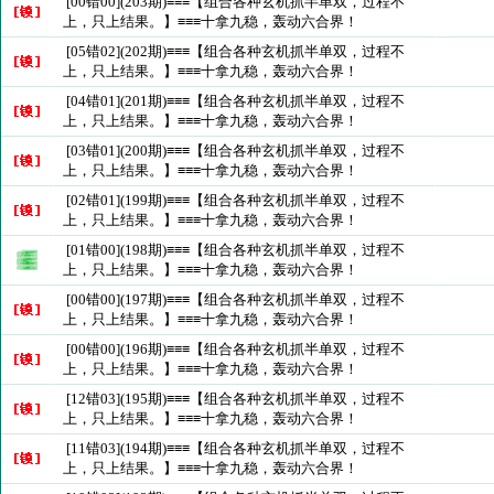
[00错00](203期)≡≡≡【组合各种玄机抓半单双，过程不
上，只上结果。】≡≡≡十拿九稳，轰动六合界！
[05错02](202期)≡≡≡【组合各种玄机抓半单双，过程不
上，只上结果。】≡≡≡十拿九稳，轰动六合界！
[04错01](201期)≡≡≡【组合各种玄机抓半单双，过程不
上，只上结果。】≡≡≡十拿九稳，轰动六合界！
[03错01](200期)≡≡≡【组合各种玄机抓半单双，过程不
上，只上结果。】≡≡≡十拿九稳，轰动六合界！
[02错01](199期)≡≡≡【组合各种玄机抓半单双，过程不
上，只上结果。】≡≡≡十拿九稳，轰动六合界！
[01错00](198期)≡≡≡【组合各种玄机抓半单双，过程不
上，只上结果。】≡≡≡十拿九稳，轰动六合界！
[00错00](197期)≡≡≡【组合各种玄机抓半单双，过程不
上，只上结果。】≡≡≡十拿九稳，轰动六合界！
[00错00](196期)≡≡≡【组合各种玄机抓半单双，过程不
上，只上结果。】≡≡≡十拿九稳，轰动六合界！
[12错03](195期)≡≡≡【组合各种玄机抓半单双，过程不
上，只上结果。】≡≡≡十拿九稳，轰动六合界！
[11错03](194期)≡≡≡【组合各种玄机抓半单双，过程不
上，只上结果。】≡≡≡十拿九稳，轰动六合界！