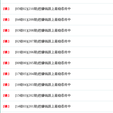
[05错02](210期)想赚钱跟上最稳⑥肖中
[04错01](209期)想赚钱跟上最稳⑥肖中
[03错01](208期)想赚钱跟上最稳⑥肖中
[02错00](207期)想赚钱跟上最稳⑥肖中
[01错00](206期)想赚钱跟上最稳⑥肖中
[00错00](205期)想赚钱跟上最稳⑥肖中
[17错05](204期)想赚钱跟上最稳⑥肖中
[16错04](203期)想赚钱跟上最稳⑥肖中
[15错03](202期)想赚钱跟上最稳⑥肖中
[14错03](201期)想赚钱跟上最稳⑥肖中