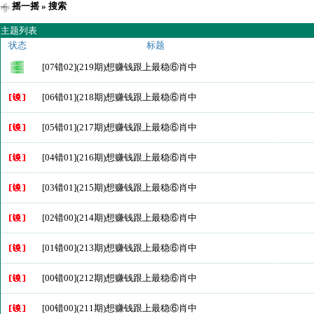
摇一摇
» 搜索
主题列表
状态
标题
[07错02](219期)想赚钱跟上最稳⑥肖中
[06错01](218期)想赚钱跟上最稳⑥肖中
[05错01](217期)想赚钱跟上最稳⑥肖中
[04错01](216期)想赚钱跟上最稳⑥肖中
[03错01](215期)想赚钱跟上最稳⑥肖中
[02错00](214期)想赚钱跟上最稳⑥肖中
[01错00](213期)想赚钱跟上最稳⑥肖中
[00错00](212期)想赚钱跟上最稳⑥肖中
[00错00](211期)想赚钱跟上最稳⑥肖中