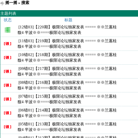
摇一摇
» 搜索
主题列表
状态
标题
[12错03]【220期】极限论坛独家发表 ===== ※※兰蕙桂
馥4 半波※※====极限论坛独家发表
[11错03]【219期】极限论坛独家发表 ===== ※※兰蕙桂
馥4 半波※※====极限论坛独家发表
[10错02]【218期】极限论坛独家发表 ===== ※※兰蕙桂
馥4 半波※※====极限论坛独家发表
[09错02]【217期】极限论坛独家发表 ===== ※※兰蕙桂
馥4 半波※※====极限论坛独家发表
[08错02]【216期】极限论坛独家发表 ===== ※※兰蕙桂
馥4 半波※※====极限论坛独家发表
[07错01]【215期】极限论坛独家发表 ===== ※※兰蕙桂
馥4 半波※※====极限论坛独家发表
[06错01]【214期】极限论坛独家发表 ===== ※※兰蕙桂
馥4 半波※※====极限论坛独家发表
[05错01]【213期】极限论坛独家发表 ===== ※※兰蕙桂
馥4 半波※※====极限论坛独家发表
[04错01]【212期】极限论坛独家发表 ===== ※※兰蕙桂