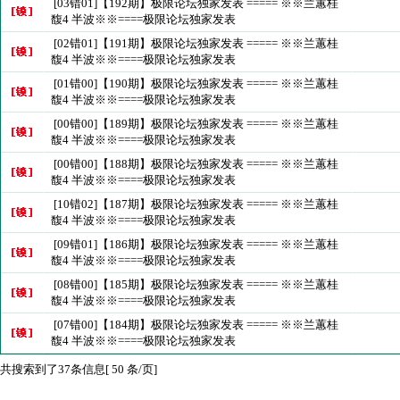
[03错01]【192期】极限论坛独家发表 ===== ※※兰蕙桂
馥4 半波※※====极限论坛独家发表
[02错01]【191期】极限论坛独家发表 ===== ※※兰蕙桂
馥4 半波※※====极限论坛独家发表
[01错00]【190期】极限论坛独家发表 ===== ※※兰蕙桂
馥4 半波※※====极限论坛独家发表
[00错00]【189期】极限论坛独家发表 ===== ※※兰蕙桂
馥4 半波※※====极限论坛独家发表
[00错00]【188期】极限论坛独家发表 ===== ※※兰蕙桂
馥4 半波※※====极限论坛独家发表
[10错02]【187期】极限论坛独家发表 ===== ※※兰蕙桂
馥4 半波※※====极限论坛独家发表
[09错01]【186期】极限论坛独家发表 ===== ※※兰蕙桂
馥4 半波※※====极限论坛独家发表
[08错00]【185期】极限论坛独家发表 ===== ※※兰蕙桂
馥4 半波※※====极限论坛独家发表
[07错00]【184期】极限论坛独家发表 ===== ※※兰蕙桂
馥4 半波※※====极限论坛独家发表
共搜索到了37条信息[ 50 条/页]