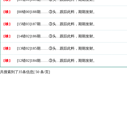
[00错00]188期.……③头…跟踪此料，期期发财。
[15错03]187期.……③头…跟踪此料，期期发财。
[14错02]186期.……③头…跟踪此料，期期发财。
[13错02]185期.……③头…跟踪此料，期期发财。
[12错02]184期.……③头…跟踪此料，期期发财。
共搜索到了35条信息[ 50 条/页]