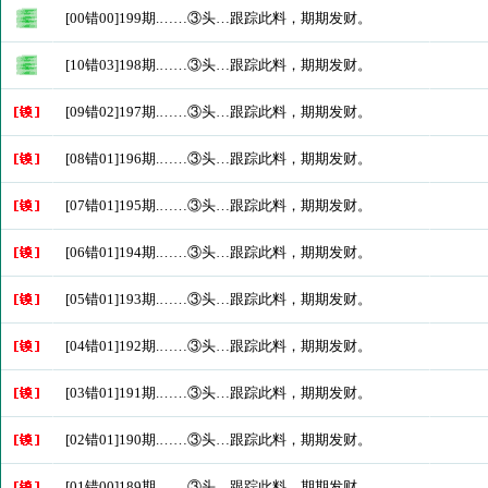
[00错00]199期.……③头…跟踪此料，期期发财。
[10错03]198期.……③头…跟踪此料，期期发财。
[09错02]197期.……③头…跟踪此料，期期发财。
[08错01]196期.……③头…跟踪此料，期期发财。
[07错01]195期.……③头…跟踪此料，期期发财。
[06错01]194期.……③头…跟踪此料，期期发财。
[05错01]193期.……③头…跟踪此料，期期发财。
[04错01]192期.……③头…跟踪此料，期期发财。
[03错01]191期.……③头…跟踪此料，期期发财。
[02错01]190期.……③头…跟踪此料，期期发财。
[01错00]189期.……③头…跟踪此料，期期发财。