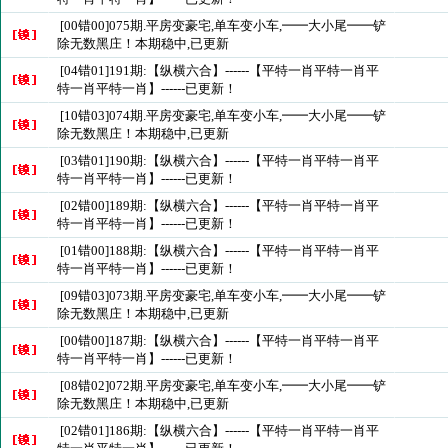
[00错00]075期.平房变豪宅,单车变小车,━━大小尾━━铲
除无数黑庄！本期稳中,已更新
[04错01]191期:【纵横六合】------【平特一肖平特一肖平
特一肖平特一肖】------已更新！
[10错03]074期.平房变豪宅,单车变小车,━━大小尾━━铲
除无数黑庄！本期稳中,已更新
[03错01]190期:【纵横六合】------【平特一肖平特一肖平
特一肖平特一肖】------已更新！
[02错00]189期:【纵横六合】------【平特一肖平特一肖平
特一肖平特一肖】------已更新！
[01错00]188期:【纵横六合】------【平特一肖平特一肖平
特一肖平特一肖】------已更新！
[09错03]073期.平房变豪宅,单车变小车,━━大小尾━━铲
除无数黑庄！本期稳中,已更新
[00错00]187期:【纵横六合】------【平特一肖平特一肖平
特一肖平特一肖】------已更新！
[08错02]072期.平房变豪宅,单车变小车,━━大小尾━━铲
除无数黑庄！本期稳中,已更新
[02错01]186期:【纵横六合】------【平特一肖平特一肖平