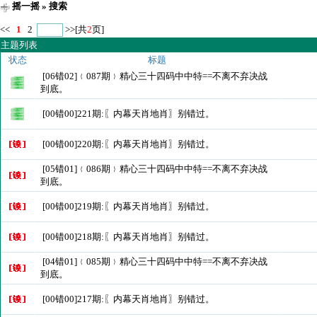
摇一摇
» 搜索
<<
1
2
>>
[共
2
页]
主题列表
状态
标题
[06错02]﹛087期﹜精心三十四码中中特==不离不弃决战
到底。
[00错00]221期:〖内幕天肖地肖〗别错过。
[00错00]220期:〖内幕天肖地肖〗别错过。
[05错01]﹛086期﹜精心三十四码中中特==不离不弃决战
到底。
[00错00]219期:〖内幕天肖地肖〗别错过。
[00错00]218期:〖内幕天肖地肖〗别错过。
[04错01]﹛085期﹜精心三十四码中中特==不离不弃决战
到底。
[00错00]217期:〖内幕天肖地肖〗别错过。