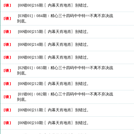
[00错00]216期:〖内幕天肖地肖〗别错过。
[03错01]﹛084期﹜精心三十四码中中特==不离不弃决战
到底。
[00错00]215期:〖内幕天肖地肖〗别错过。
[00错00]214期:〖内幕天肖地肖〗别错过。
[00错00]213期:〖内幕天肖地肖〗别错过。
[02错01]﹛083期﹜精心三十四码中中特==不离不弃决战
到底。
[00错00]212期:〖内幕天肖地肖〗别错过。
[01错00]﹛082期﹜精心三十四码中中特==不离不弃决战
到底。
[00错00]211期:〖内幕天肖地肖〗别错过。
[00错00]210期:〖内幕天肖地肖〗别错过。