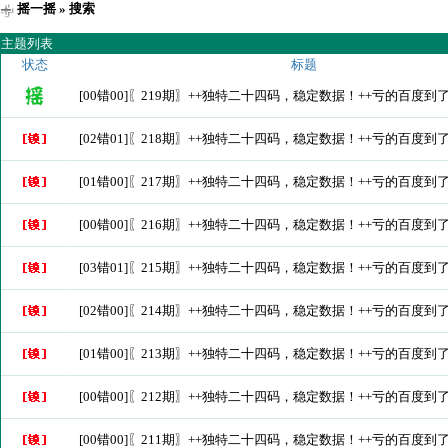
摇一摇
» 搜索
主题列表
状态
标题
[00错00]〖219期〗++独特二十四码，稳定数据！++亏的百度到
[02错01]〖218期〗++独特二十四码，稳定数据！++亏的百度到
[01错00]〖217期〗++独特二十四码，稳定数据！++亏的百度到
[00错00]〖216期〗++独特二十四码，稳定数据！++亏的百度到
[03错01]〖215期〗++独特二十四码，稳定数据！++亏的百度到
[02错00]〖214期〗++独特二十四码，稳定数据！++亏的百度到
[01错00]〖213期〗++独特二十四码，稳定数据！++亏的百度到
[00错00]〖212期〗++独特二十四码，稳定数据！++亏的百度到
[00错00]〖211期〗++独特二十四码，稳定数据！++亏的百度到