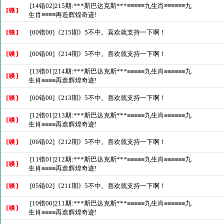
[14错02]215期:***斯巴达克斯***≡≡≡≡≡九生肖≡≡≡≡≡≡九
生肖≡≡≡≡再造辉煌奇迹!
[00错00]《215期》5不中。喜欢就支持一下啊！
[00错00]《214期》5不中。喜欢就支持一下啊！
[13错01]214期:***斯巴达克斯***≡≡≡≡≡九生肖≡≡≡≡≡≡九
生肖≡≡≡≡再造辉煌奇迹!
[00错00]《213期》5不中。喜欢就支持一下啊！
[12错01]213期:***斯巴达克斯***≡≡≡≡≡九生肖≡≡≡≡≡≡九
生肖≡≡≡≡再造辉煌奇迹!
[06错02]《212期》5不中。喜欢就支持一下啊！
[11错01]212期:***斯巴达克斯***≡≡≡≡≡九生肖≡≡≡≡≡≡九
生肖≡≡≡≡再造辉煌奇迹!
[05错02]《211期》5不中。喜欢就支持一下啊！
[10错00]211期:***斯巴达克斯***≡≡≡≡≡九生肖≡≡≡≡≡≡九
生肖≡≡≡≡再造辉煌奇迹!