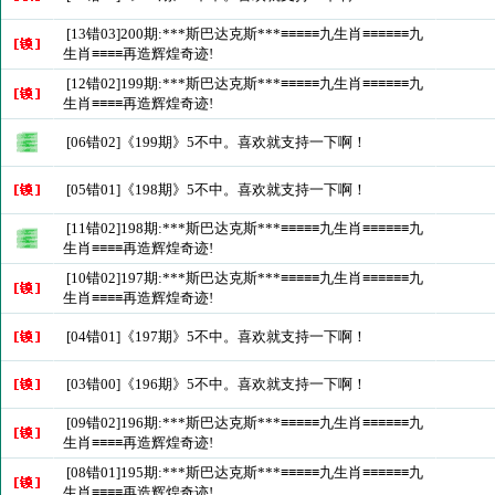
[13错03]200期:***斯巴达克斯***≡≡≡≡≡九生肖≡≡≡≡≡≡九
生肖≡≡≡≡再造辉煌奇迹!
[12错02]199期:***斯巴达克斯***≡≡≡≡≡九生肖≡≡≡≡≡≡九
生肖≡≡≡≡再造辉煌奇迹!
[06错02]《199期》5不中。喜欢就支持一下啊！
[05错01]《198期》5不中。喜欢就支持一下啊！
[11错02]198期:***斯巴达克斯***≡≡≡≡≡九生肖≡≡≡≡≡≡九
生肖≡≡≡≡再造辉煌奇迹!
[10错02]197期:***斯巴达克斯***≡≡≡≡≡九生肖≡≡≡≡≡≡九
生肖≡≡≡≡再造辉煌奇迹!
[04错01]《197期》5不中。喜欢就支持一下啊！
[03错00]《196期》5不中。喜欢就支持一下啊！
[09错02]196期:***斯巴达克斯***≡≡≡≡≡九生肖≡≡≡≡≡≡九
生肖≡≡≡≡再造辉煌奇迹!
[08错01]195期:***斯巴达克斯***≡≡≡≡≡九生肖≡≡≡≡≡≡九
生肖≡≡≡≡再造辉煌奇迹!