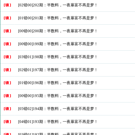
[02错00]202期：半数料，一夜暴富不再是梦！
[01错00]201期：半数料，一夜暴富不再是梦！
[00错00]200期：半数料，一夜暴富不再是梦！
[00错00]199期：半数料，一夜暴富不再是梦！
[03错01]198期：半数料，一夜暴富不再是梦！
[02错01]197期：半数料，一夜暴富不再是梦！
[01错00]196期：半数料，一夜暴富不再是梦！
[00错00]195期：半数料，一夜暴富不再是梦！
[05错02]194期：半数料，一夜暴富不再是梦！
[04错01]193期：半数料，一夜暴富不再是梦！
[03错01]192期：半数料，一夜暴富不再是梦！