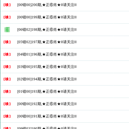
[00错00]200期,★正⑥肖★‖‖请关注‖‖
[00错00]199期,★正⑥肖★‖‖请关注‖‖
[06错02]198期,★正⑥肖★‖‖请关注‖‖
[05错02]197期,★正⑥肖★‖‖请关注‖‖
[04错01]196期,★正⑥肖★‖‖请关注‖‖
[03错00]195期,★正⑥肖★‖‖请关注‖‖
[02错00]194期,★正⑥肖★‖‖请关注‖‖
[01错00]193期,★正⑥肖★‖‖请关注‖‖
[00错00]192期,★正⑥肖★‖‖请关注‖‖
[00错00]191期,★正⑥肖★‖‖请关注‖‖
[09错03]190期,★正⑥肖★‖‖请关注‖‖