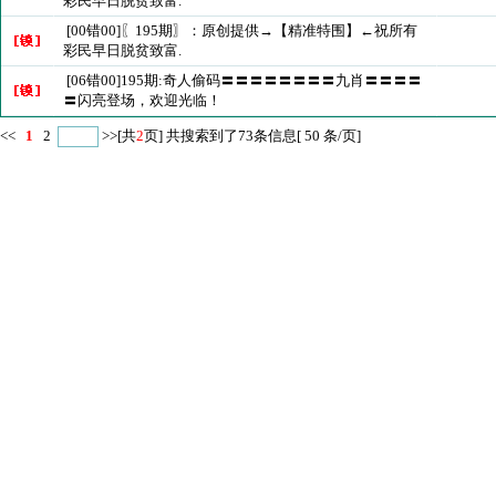
彩民早日脱贫致富.
[00错00]〖195期〗：原创提供→【精准特围】←祝所有
彩民早日脱贫致富.
[06错00]195期:奇人偷码〓〓〓〓〓〓〓〓九肖〓〓〓〓
〓闪亮登场，欢迎光临！
<<
1
2
>>
[共
2
页] 共搜索到了73条信息[ 50 条/页]