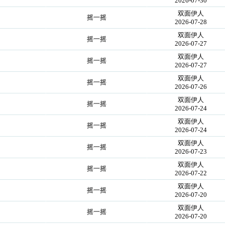
2026-07-30
双面伊人
摇一摇
2026-07-28
双面伊人
摇一摇
2026-07-27
双面伊人
摇一摇
2026-07-27
双面伊人
摇一摇
2026-07-26
双面伊人
摇一摇
2026-07-24
双面伊人
摇一摇
2026-07-24
双面伊人
摇一摇
2026-07-23
双面伊人
摇一摇
2026-07-22
双面伊人
摇一摇
2026-07-20
双面伊人
摇一摇
2026-07-20