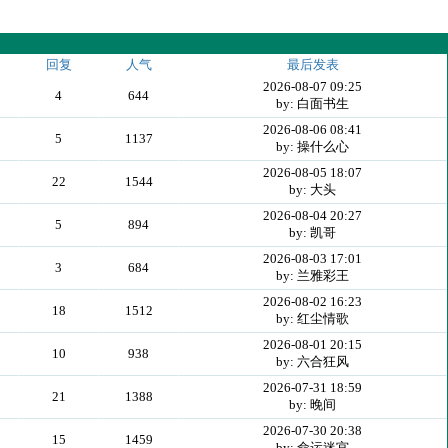
回复
人气
最后发表
2026-08-07 09:25
4
644
by: 白面书生
2026-08-06 08:41
5
1137
by: 操什么心
2026-08-05 18:07
22
1544
by: 大头
2026-08-04 20:27
5
894
by: 凯哥
2026-08-03 17:01
3
684
by: 兰雅彩王
2026-08-02 16:23
18
1512
by: 红尘情歌
2026-08-01 20:15
10
938
by: 六合狂风
2026-07-31 18:59
21
1388
by: 晚间
2026-07-30 20:38
15
1459
by: 命运迷宫