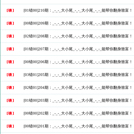
[01错00]210期：_-_-_大小尾_-_-_大小尾_-_-_能帮你翻身致富！
[00错00]209期：_-_-_大小尾_-_-_大小尾_-_-_能帮你翻身致富！
[02错01]208期：_-_-_大小尾_-_-_大小尾_-_-_能帮你翻身致富！
[01错00]207期：_-_-_大小尾_-_-_大小尾_-_-_能帮你翻身致富！
[00错00]206期：_-_-_大小尾_-_-_大小尾_-_-_能帮你翻身致富！
[03错01]205期：_-_-_大小尾_-_-_大小尾_-_-_能帮你翻身致富！
[02错01]204期：_-_-_大小尾_-_-_大小尾_-_-_能帮你翻身致富！
[01错00]203期：_-_-_大小尾_-_-_大小尾_-_-_能帮你翻身致富！
[00错00]202期：_-_-_大小尾_-_-_大小尾_-_-_能帮你翻身致富！
[00错00]201期：_-_-_大小尾_-_-_大小尾_-_-_能帮你翻身致富！