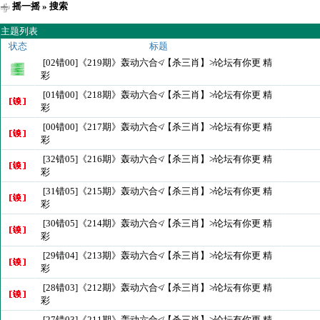
摇一摇
» 搜索
主题列表
状态
标题
[02错00]《219期》轰动六合≮【杀三肖】≯论坛有你更 精
彩
[01错00]《218期》轰动六合≮【杀三肖】≯论坛有你更 精
彩
[00错00]《217期》轰动六合≮【杀三肖】≯论坛有你更 精
彩
[32错05]《216期》轰动六合≮【杀三肖】≯论坛有你更 精
彩
[31错05]《215期》轰动六合≮【杀三肖】≯论坛有你更 精
彩
[30错05]《214期》轰动六合≮【杀三肖】≯论坛有你更 精
彩
[29错04]《213期》轰动六合≮【杀三肖】≯论坛有你更 精
彩
[28错03]《212期》轰动六合≮【杀三肖】≯论坛有你更 精
彩
[27错03]《211期》轰动六合≮【杀三肖】≯论坛有你更 精