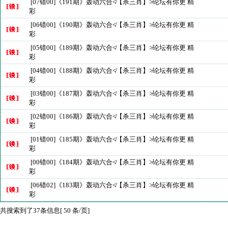
[07错00]《191期》轰动六合≮【杀三肖】≯论坛有你更 精
彩
[06错00]《190期》轰动六合≮【杀三肖】≯论坛有你更 精
彩
[05错00]《189期》轰动六合≮【杀三肖】≯论坛有你更 精
彩
[04错00]《188期》轰动六合≮【杀三肖】≯论坛有你更 精
彩
[03错00]《187期》轰动六合≮【杀三肖】≯论坛有你更 精
彩
[02错00]《186期》轰动六合≮【杀三肖】≯论坛有你更 精
彩
[01错00]《185期》轰动六合≮【杀三肖】≯论坛有你更 精
彩
[00错00]《184期》轰动六合≮【杀三肖】≯论坛有你更 精
彩
[06错02]《183期》轰动六合≮【杀三肖】≯论坛有你更 精
彩
共搜索到了37条信息[ 50 条/页]