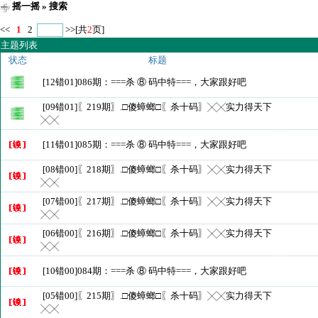
摇一摇
» 搜索
<<
1
2
>>
[共
2
页]
主题列表
状态
标题
[12错01]086期：===杀 ⑧ 码中特===，大家跟好吧
[09错01]〖219期〗.□傻蟑螂□〖杀十码〗╳╳实力得天下
╳╳
[11错01]085期：===杀 ⑧ 码中特===，大家跟好吧
[08错00]〖218期〗.□傻蟑螂□〖杀十码〗╳╳实力得天下
╳╳
[07错00]〖217期〗.□傻蟑螂□〖杀十码〗╳╳实力得天下
╳╳
[06错00]〖216期〗.□傻蟑螂□〖杀十码〗╳╳实力得天下
╳╳
[10错00]084期：===杀 ⑧ 码中特===，大家跟好吧
[05错00]〖215期〗.□傻蟑螂□〖杀十码〗╳╳实力得天下
╳╳