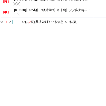
╳╳
[05错00]〖185期〗.□傻蟑螂□〖杀十码〗╳╳实力得天下
╳╳
<<
1
2
>>
[共
2
页] 共搜索到了52条信息[ 50 条/页]