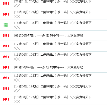
[20错01]〖200期〗.□傻蟑螂□〖杀十码〗╳╳实力得天下
╳╳
[19错00]〖199期〗.□傻蟑螂□〖杀十码〗╳╳实力得天下
╳╳
[18错00]〖198期〗.□傻蟑螂□〖杀十码〗╳╳实力得天下
╳╳
[03错00]077期：===杀 ⑧ 码中特===，大家跟好吧
[17错00]〖197期〗.□傻蟑螂□〖杀十码〗╳╳实力得天下
╳╳
[16错00]〖196期〗.□傻蟑螂□〖杀十码〗╳╳实力得天下
╳╳
[02错00]076期：===杀 ⑧ 码中特===，大家跟好吧
[15错00]〖195期〗.□傻蟑螂□〖杀十码〗╳╳实力得天下
╳╳
[14错00]〖194期〗.□傻蟑螂□〖杀十码〗╳╳实力得天下
╳╳
[13错00]〖193期〗.□傻蟑螂□〖杀十码〗╳╳实力得天下
╳╳